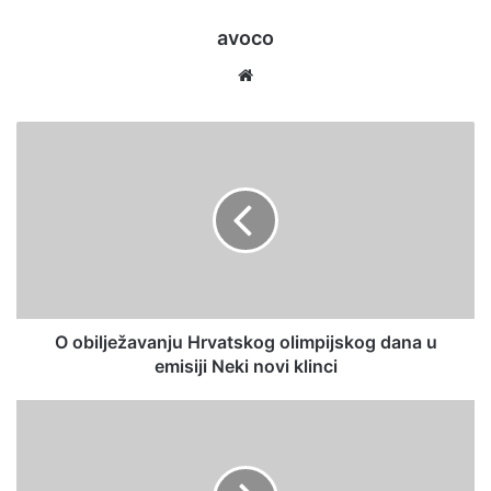
avoco
We
bsi
te
O obilježavanju Hrvatskog olimpijskog dana u
emisiji Neki novi klinci