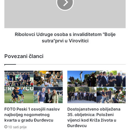
Ribolovci Udruge osoba s invaliditetom "Bolje
sutra"prvi u Virovitici
Povezani članci
FOTO Peski 1 osvojili naslov
Dostojanstveno obilježena
najboljeg nogometnog
35. obljetnica: Položeni
kvarta u gradu Đurđevcu
vijenci kod Križa života u
Đurđevcu
10 sati prije