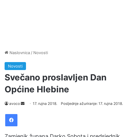
Naslovnica
/
Novosti
Novosti
Svečano proslavljen Dan
Općine Hlebine
avoco
S
17. rujna 2018.
Posljednje ažuriranje: 17. rujna 2018.
e
Facebook
n
d
a
Zamjenik župana Darko Sobota i predsjednik