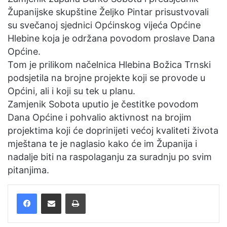
n
Županijske skupštine Željko Pintar prisustvovali
e
su svečanoj sjednici Općinskog vijeća Općine
m
Hlebine koja je održana povodom proslave Dana
a
Općine.
i
Tom je prilikom načelnica Hlebina Božica Trnski
l
podsjetila na brojne projekte koji se provode u
Općini, ali i koji su tek u planu.
Zamjenik Sobota uputio je čestitke povodom
Dana Općine i pohvalio aktivnost na brojim
projektima koji će doprinijeti većoj kvaliteti života
mještana te je naglasio kako će im Županija i
nadalje biti na raspolaganju za suradnju po svim
pitanjima.
Facebook
Podijelite putem e-pošte
Ispis