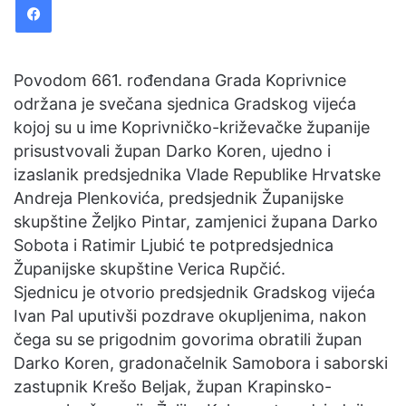
d
a
n
e
Povodom 661. rođendana Grada Koprivnice
m
održana je svečana sjednica Gradskog vijeća
a
kojoj su u ime Koprivničko-križevačke županije
i
prisustvovali župan Darko Koren, ujedno i
l
izaslanik predsjednika Vlade Republike Hrvatske
Andreja Plenkovića, predsjednik Županijske
skupštine Željko Pintar, zamjenici župana Darko
Sobota i Ratimir Ljubić te potpredsjednica
Županijske skupštine Verica Rupčić.
Sjednicu je otvorio predsjednik Gradskog vijeća
Ivan Pal uputivši pozdrave okupljenima, nakon
čega su se prigodnim govorima obratili župan
Darko Koren, gradonačelnik Samobora i saborski
zastupnik Krešo Beljak, župan Krapinsko-