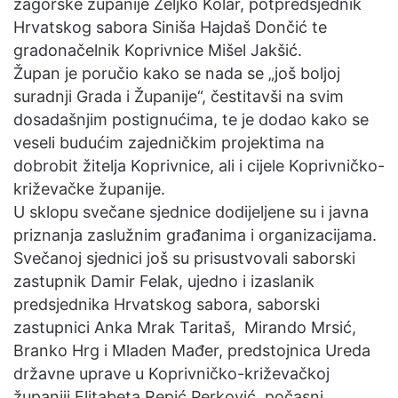
zagorske županije Željko Kolar, potpredsjednik
Hrvatskog sabora Siniša Hajdaš Dončić te
gradonačelnik Koprivnice Mišel Jakšić.
Župan je poručio kako se nada se „još boljoj
suradnji Grada i Županije“, čestitavši na svim
dosadašnjim postignućima, te je dodao kako se
veseli budućim zajedničkim projektima na
dobrobit žitelja Koprivnice, ali i cijele Koprivničko-
križevačke županije.
U sklopu svečane sjednice dodijeljene su i javna
priznanja zaslužnim građanima i organizacijama.
Svečanoj sjednici još su prisustvovali saborski
zastupnik Damir Felak, ujedno i izaslanik
predsjednika Hrvatskog sabora, saborski
zastupnici Anka Mrak Taritaš, Mirando Mrsić,
Branko Hrg i Mladen Mađer, predstojnica Ureda
državne uprave u Koprivničko-križevačkoj
županiji Elitabeta Repić Perković, počasni