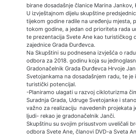
birane dosadašnje članice Marina Jankov, K
U izvještajnom dijelu skupštine predsjednica
tijekom godine radile na uređenju mjesta, p
tokom godine, a jedan od prioriteta rada ud
te prezentacija Svete Ane kao turističkog
zajednice Grada Đurđevca.
Na Skupštini su podnesena izvješća o radu,
odbora za 2018. godinu koja su jednoglasn
Gradonačelnik Grada Đurđevca Hrvoje Janči 
Svetojankama na dosadašnjem radu, te je is
turistički potencijal.
-Planiramo ulagati u razvoj cikloturizma či
Suradnja Grada, Udruge Svetojanke i stano
važno za realizaciju navedenih projekata je
ljudi- rekao je gradonačelnik Janči.
Skupštinu su svojim prisustvom uveličali br
odbora Svete Ane, članovi DVD-a Sveta A