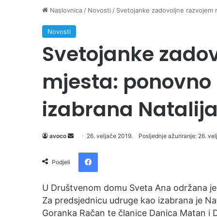
Naslovnica
/
Novosti
/
Svetojanke zadovoljne razvojem m
Novosti
Svetojanke zadov
mjesta: ponovno 
izabrana Natalija
Send
avoco
26. veljače 2019.
Posljednje ažuriranje: 26. ve
an
Facebook
email
Podjeli
U Društvenom domu Sveta Ana održana je 
Za predsjednicu udruge kao izabrana je Nat
Goranka Račan te članice Danica Matan i D