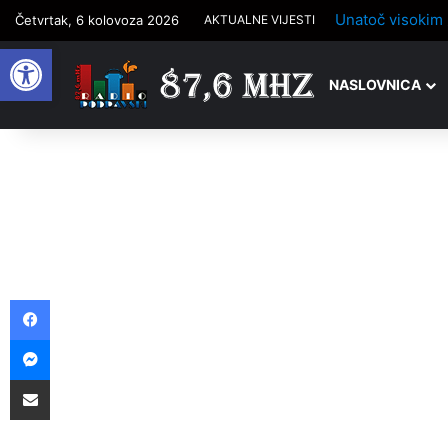
Četvrtak, 6 kolovoza 2026
AKTUALNE VIJESTI
Open toolbar
NASLOVNICA
Facebook
Messenger
Podijelite putem e-pošte