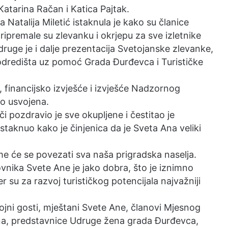
atarina Račan i Katica Pajtak.
 Natalija Miletić istaknula je kako su članice
ripremale su zlevanku i okrjepu za sve izletnike
ruge je i dalje prezentacija Svetojanske zlevanke,
 odredišta uz pomoć Grada Đurđevca i Turističke
 financijsko izvješće i izvješće Nadzornog
o usvojena.
pozdravio je sve okupljene i čestitao je
taknuo kako je činjenica da je Sveta Ana veliki
me će se povezati sva naša prigradska naselja.
vnika Svete Ane je jako dobra, što je iznimno
r su za razvoj turističkog potencijala najvažniji
ojni gosti, mještani Svete Ane, članovi Mjesnog
na, predstavnice Udruge žena grada Đurđevca,