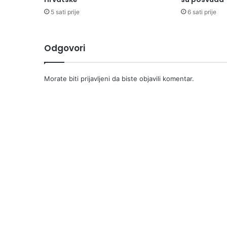
5 sati prije
6 sati prije
Odgovori
Morate biti
prijavljeni
da biste objavili komentar.