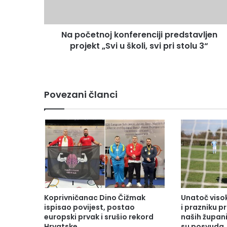
Na početnoj konferenciji predstavljen
projekt „Svi u školi, svi pri stolu 3“
Povezani članci
Koprivničanac Dino Čižmak
Unatoč vis
ispisao povijest, postao
i prazniku 
europski prvak i srušio rekord
naših župani
Hrvatske
su posvuda