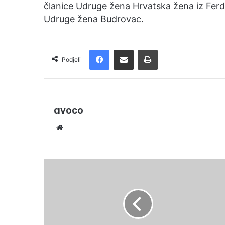
članice Udruge žena Hrvatska žena iz Ferd
Udruge žena Budrovac.
Facebook
Podijelite putem e-pošte
Ispis
Podjeli
avoco
Website