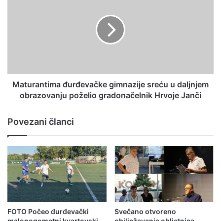
Maturantima đurđevačke gimnazije sreću u daljnjem
obrazovanju poželio gradonačelnik Hrvoje Janči
Povezani članci
FOTO Počeo đurđevački
Svečano otvoreno
malonogometni kvartovski
obilježavanje obljetnica