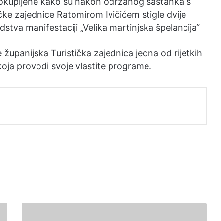
o okupljene kako su nakon održanog sastanka s
ke zajednice Ratomirom Ivičićem stigle dvije
dstva manifestaciji „Velika martinjska špelancija“
 županijska Turistička zajednica jedna od rijetkih
 koja provodi svoje vlastite programe.