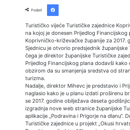
e
Facebook
n
Podjeli
d
a
Turističko vijeće Turističke zajednice Kopr
n
na kojoj je donesen Prijedlog Financijskog
e
Koprivničko-križevačke županije za 2017. 
m
Sjednicu je otvorio predsjednik županijsk
a
čega je direktor županijske Turističke zaj
i
Prijedlog Financijskog plana dodavši kako 
l
obzirom da su smanjenja sredstva od strane
turizma.
Nadalje, direktor Mihevc je predstavio i Pr
naglasio kako je u planu izdati proširenu b
se 2017. godine obilježava deseta godišnjica
izgradnja nove web stranice županijske Tur
aplikacije „Podravina i Prigorje na dlanu“. 
Turističke zajednice u projekt „Okusi hrvatske 