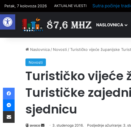
Petak, 7 kolovoza 2026
AKTUALNE VIJESTI
Open toolbar
NASLOVNICA
Naslovnica
/
Novosti
/
Turističko vijeće županijske Turis
Novosti
Turističko vijeće
Turističke zajedn
Facebook
Messenger
sjednicu
Podijelite putem e-pošte
avoco
S
3. studenoga 2016.
Posljednje ažuriranje: 3. 