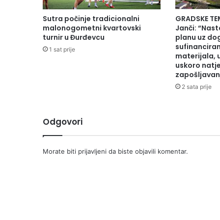
Sutra počinje tradicionalni
GRADSKE TE
malonogometni kvartovski
Janči: “Nas
turnir u Đurđevcu
planu uz dog
sufinanciran
1 sat prije
materijala, 
uskoro natje
zapošljavanj
2 sata prije
Odgovori
Morate biti
prijavljeni
da biste objavili komentar.