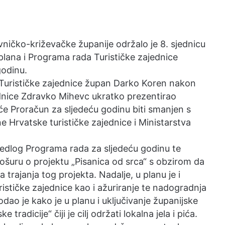
ivničko-križevačke županije održalo je 8. sjednicu
 plana i Programa rada Turističke zajednice
godinu.
e Turističke zajednice župan Darko Koren nakon
ednice Zdravko Mihevc ukratko prezentirao
će Proračun za sljedeću godinu biti smanjen s
 Hrvatske turističke zajednice i Ministarstva
ijedlog Programa rada za sljedeću godinu te
rošuru o projektu „Pisanica od srca“ s obzirom da
 trajanja tog projekta. Nadalje, u planu je i
ističke zajednice kao i ažuriranje te nadogradnja
Dodao je kako je u planu i uključivanje županijske
tradicije“ čiji je cilj održati lokalna jela i pića.