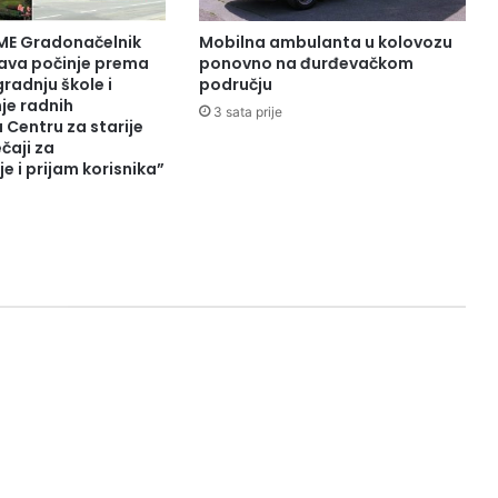
ME Gradonačelnik
Mobilna ambulanta u kolovozu
tava počinje prema
ponovno na đurđevačkom
radnju škole i
području
je radnih
3 sata prije
u Centru za starije
čaji za
e i prijam korisnika”