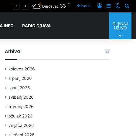
℃
33
GRADSKE TEME Gradonačelnik Janči: “Nastava počinje prema planu uz dogradnju škole i sufinanciranje radnih materijala, u Centru za starije uskoro natječaji za zapošljavanje i prijam korisnika”
Prijaviti se
Sidebar
Switch
Tra
Pratiti
Đurđevac
GLEDAJ
A INFO
RADIO DRAVA
UŽIVO
Arhiva
kolovoz 2026
srpanj 2026
lipanj 2026
svibanj 2026
travanj 2026
ožujak 2026
veljača 2026
siječanj 2026