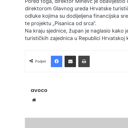
Pored toga, direktor Mihevc je obavijesti
direktorom Glavnog ureda Hrvatske turistič
odluke kojima su dodijeljena financijska sre
te projektu „Pisanica od srca“.
Na kraju sjednice, župan je naglasio kako je
turističkih zajednica u Republici Hrvatskoj
Facebook
Podijelite putem e-pošte
Ispis
Podjeli
avoco
We
bsi
te