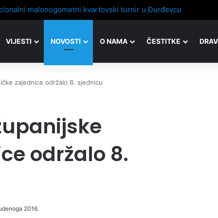
VIJESTI
NOVOSTI
O NAMA
ČESTITKE
DRAV
tičke zajednice održalo 8. sjednicu
 županijske
ice održalo 8.
studenoga 2016.