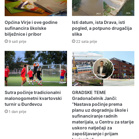
Općina Virje i ove godine
Isti datum, ista Drava, isti
sufinancira školske
pogled, a potpuno drugačija
bilježnice i pribor
slika
9 sati prije
22 sata prije
Sutra počinje tradicionalni
GRADSKE TEME
malonogometni kvartovski
Gradonačelnik Janči:
turnir u Đurđevcu
“Nastava počinje prema
planu uz dogradnju škole i
1 dan prije
sufinanciranje radnih
materijala, u Centru za starije
uskoro natječaji za
zapošljavanje i prijam