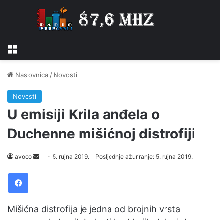
Izbornik
Naslovnica
/
Novosti
Novosti
U emisiji Krila anđela o
Duchenne mišićnoj distrofiji
Send
avoco
5. rujna 2019.
Posljednje ažuriranje: 5. rujna 2019.
an
Facebook
email
Mišićna distrofija je jedna od brojnih vrsta