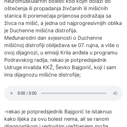
neuromuskularnih bolesti kod kojih dolazi do
oštećenja ili propadanja živčanih ili mišićnih
stanica ili poremećaja prijenosa podražaja sa
živca na mišić, a jedna od najprogresivnijih oblika
je Duchenne mišićna distrofija.
Međunarodni dan svjesnosti o Duchenne
mišićnoj distrofiji obilježava se 07. rujna, a više o
ovoj dijagnozi, u emisiji Krila anđela u programu
Podravskog radija, rekao je potpredsjednik
Udruge invalida KKŽ, Ševko Bajgorić, koji i sam
ima dijagnozu mišićne distrofije;
-rekao je potpredsjednik Bajgorić te istaknuo
kako lijeka za ovu bolest nema, ali se ranom
dijagnostikom i redovitim vježbanjem može