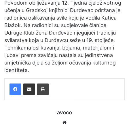
Povodom obilježavanja 12. Tjedna cjeloživotnog
e
učenja u Gradskoj knjižnici Đurđevac održana je
m
radionica oslikavanja svile koju je vodila Katica
a
Blažok. Na radionici su sudjelovale članice
i
Udruge Klub žena Đurđevac njegujući tradiciju
l
svilarstva koja u Đurđevcu seže u 19. stoljeće.
Tehnikama oslikavanja, bojama, materijalom i
ljubavi prema zavičaju nastala su jedinstvena
umjetnička djela sa željom očuvanja kulturnog
identiteta.
Facebook
Podijelite putem e-pošte
Ispis
avoco
We