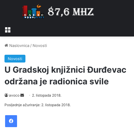
Izbornik
Naslovnica
/
Novosti
Novosti
U Gradskoj knjižnici Đurđevac
održana je radionica svile
avoco
S
2. listopada 2018.
e
Posljednje ažuriranje: 2. listopada 2018.
n
Facebook
d
a
n