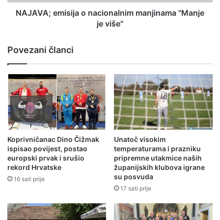
NAJAVA; emisija o nacionalnim manjinama "Manje
je više"
Povezani članci
Koprivničanac Dino Čižmak
Unatoč visokim
ispisao povijest, postao
temperaturama i prazniku
europski prvak i srušio
pripremne utakmice naših
rekord Hrvatske
županijskih klubova igrane
su posvuda
16 sati prije
17 sati prije