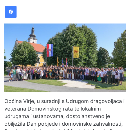
n
Facebook
d
a
n
e
m
a
i
l
Općina Virje, u suradnji s Udrugom dragovoljaca i
veterana Domovinskog rata te lokalnim
udrugama i ustanovama, dostojanstveno je
obilježila Dan pobjede i domovinske zahvalnosti,