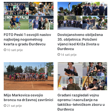
FOTO Peski 1 osvojili naslov
Dostojanstveno obilježena
najboljeg nogometnog
35. obljetnica: Položeni
kvarta u gradu Đurđevcu
vijenci kod Križa života u
Đurđevcu
10 sati prije
14 sati prije
Mijo Markovica osvojio
Građani razgledali vojnu
broncu na državnoj završnici
opremu i naoružanje na
taktičko-tehničkom zboru u
21 sat prije
Đurđevcu