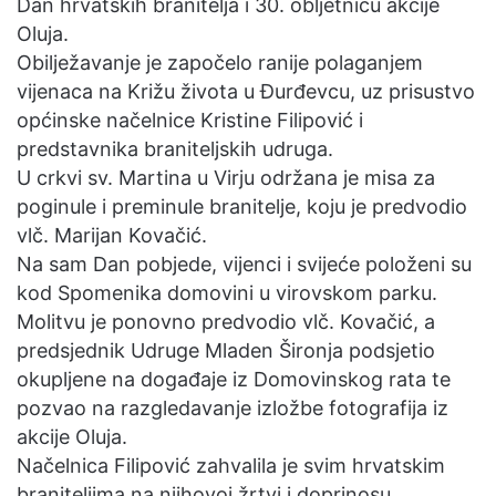
Dan hrvatskih branitelja i 30. obljetnicu akcije
Oluja.
Obilježavanje je započelo ranije polaganjem
vijenaca na Križu života u Đurđevcu, uz prisustvo
općinske načelnice Kristine Filipović i
predstavnika braniteljskih udruga.
U crkvi sv. Martina u Virju održana je misa za
poginule i preminule branitelje, koju je predvodio
vlč. Marijan Kovačić.
Na sam Dan pobjede, vijenci i svijeće položeni su
kod Spomenika domovini u virovskom parku.
Molitvu je ponovno predvodio vlč. Kovačić, a
predsjednik Udruge Mladen Šironja podsjetio
okupljene na događaje iz Domovinskog rata te
pozvao na razgledavanje izložbe fotografija iz
akcije Oluja.
Načelnica Filipović zahvalila je svim hrvatskim
braniteljima na njihovoj žrtvi i doprinosu