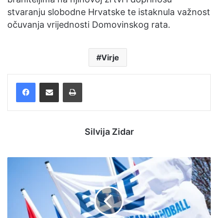
stvaranju slobodne Hrvatske te istaknula važnost
očuvanja vrijednosti Domovinskog rata.
Virje
Facebook
Podijelite putem e-pošte
Ispis
Silvija Zidar