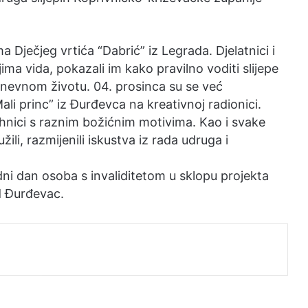
a Dječjeg vrtića “Dabrić” iz Legrada. Djelatnici i
ima vida, pokazali im kako pravilno voditi slijepe
dnevnom životu. 04. prosinca su se već
ali princ” iz Đurđevca na kreativnoj radionici.
ehnici s raznim božićnim motivima. Kao i svake
ili, razmijenili iskustva iz rada udruga i
i dan osoba s invaliditetom u sklopu projekta
d Đurđevac.