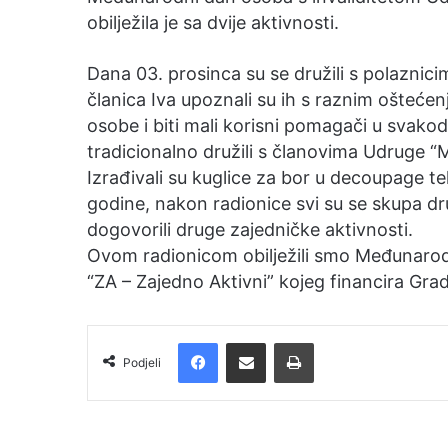
obilježila je sa dvije aktivnosti.
Dana 03. prosinca su se družili s polaznicim
članica Iva upoznali su ih s raznim oštećenj
osobe i biti mali korisni pomagači u svako
tradicionalno družili s članovima Udruge “M
Izrađivali su kuglice za bor u decoupage t
godine, nakon radionice svi su se skupa druž
dogovorili druge zajedničke aktivnosti.
Ovom radionicom obilježili smo Međunarodn
“ZA – Zajedno Aktivni” kojeg financira Gra
Facebook
Podijelite putem e-pošte
Ispis
Podjeli