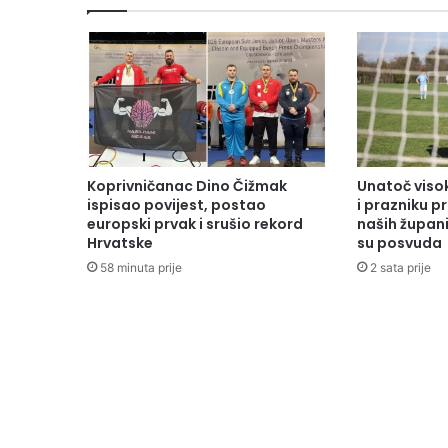
Koprivničanac Dino Čižmak
Unatoč vis
ispisao povijest, postao
i prazniku 
europski prvak i srušio rekord
naših župani
Hrvatske
su posvuda
58 minuta prije
2 sata prije