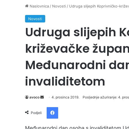
Naslovnica
/
Novosti
/
Udruga slijepih Koprivničko-križe
Novosti
Udruga slijepih 
križevačke župani
Međunarodni dan
invaliditetom
Send
avoco
4. prosinca 2019.
Posljednje ažuriranje: 4. pro
an
Facebook
email
Podjeli
Međunarodni dan osoba s invaliditetom Udr