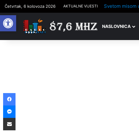
Četvrtak, 6 kolovoza 2026
AKTUALNE VIJESTI
Open toolbar
NASLOVNICA
Facebook
Messenger
Podijelite putem e-pošte