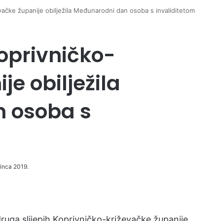
vačke županije obilježila Međunarodni dan osoba s invaliditetom
Koprivničko-
je obilježila
 osoba s
sinca 2019.
uga slijepih Koprivničko-križevačke županije