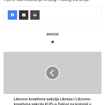
Facebook
Podijelite putem e-pošte
Ispis
avoco
Website
Likovno kreativna sekcija Likresa i Likovno-
kreativna sekcija KUD-a Delovi na koloniji u