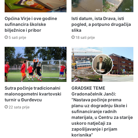
Općina Virje i ove godine
Isti datum, ista Drava, isti
sufinancira školske
pogled, a potpuno drugačija
bilježnice i pribor
slika
5 sati prije
18 sati prije
Sutra počinje tradicionalni
GRADSKE TEME
malonogometni kvartovski
Gradonačelnik Janči:
turnir u Đurđevcu
“Nastava počinje prema
planu uz dogradnju škole i
22 sata prije
sufinanciranje radnih
materijala, u Centru za starije
uskoro natječaji za
zapošljavanje i prijam
korisnika”