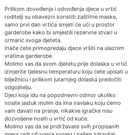
Prilikom dovođenja i odvođenja djece u vrtić
roditelji su obavezni koristiti zaštitne maske,
samo prvi dan vrtića smjeti će ući u prostor
garderobe kako bi smjestili rezervne stvari u
ormarić svoga djeteta.
Inače ćete primopredaju djece vršiti na ulaznim
vratima garderobe.
Molimo vas da svom djetetu prije dolaska u vrtić
izmjerite tjelesnu temperaturu koju ćete upisati u
bilježnicu i prilikom jutarnjeg dolaska predočiti
odgojitelju.
Djeci koja idu na popodnevni odmor ukoliko
nosite jastuk molim da ima navlaku koju ćemo
vam davati na pranje, nikakve igračke nisu
dozvoljene nositi u vrtić od kuće.
Molimo vas da se pridržavate svih propisanih
mjera radi očuvanja svojeg i našeg zdravlja!