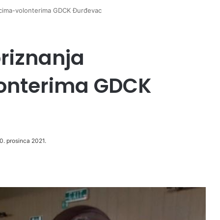
nicima-volonterima GDCK Đurđevac
riznanja
lonterima GDCK
30. prosinca 2021.