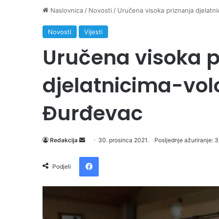
Naslovnica
/
Novosti
/
Uručena visoka priznanja djelat
Novosti
Vijesti
Uručena visoka p
djelatnicima-vo
Đurđevac
Send
Redakcija
30. prosinca 2021.
Posljednje ažuriranje: 
an
Facebook
email
Podjeli