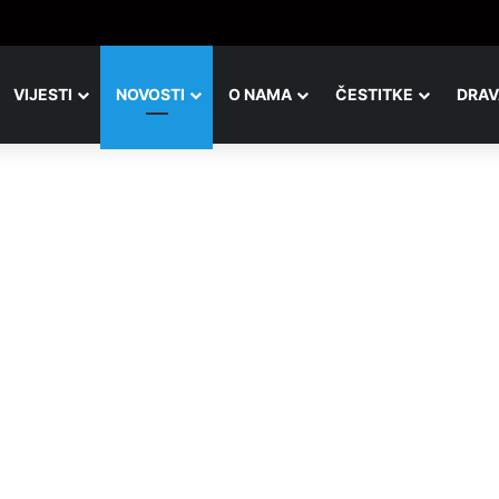
rava, isti pogled, a potpuno drugačija slika
VIJESTI
NOVOSTI
O NAMA
ČESTITKE
DRAV