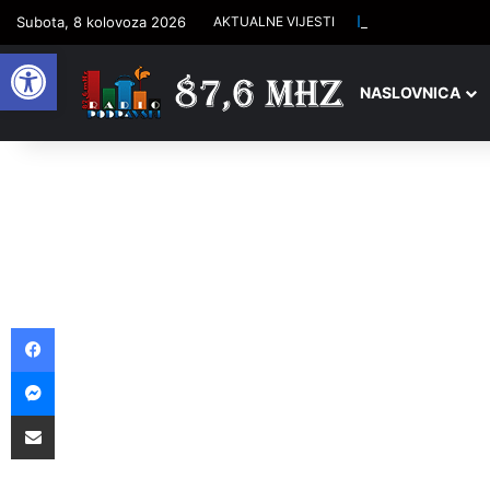
Isti datum, ista D
Subota, 8 kolovoza 2026
AKTUALNE VIJESTI
Open toolbar
NASLOVNICA
Facebook
Messenger
Podijelite putem e-pošte