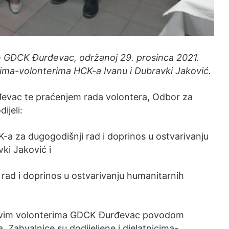
ne GDCK Đurđevac, održanoj 29. prosinca 2021.
icima-volonterima HCK-a Ivanu i Dubravki Jaković.
evac te praćenjem rada volontera, Odbor za
ijeli:
-a za dugogodišnji rad i doprinos u ostvarivanju
ki Jaković i
rad i doprinos u ostvarivanju humanitarnih
 svim volonterima GDCK Đurđevac povodom
Zahvalnice su dodijeljene i djelatnicima-