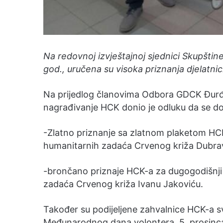
Na redovnoj izvještajnoj sjednici Skupšti
god., uručena su visoka priznanja djelatn
Na prijedlog članovima Odbora GDCK Đurđ
nagrađivanje HCK donio je odluku da se dod
-Zlatno priznanje sa zlatnom plaketom HCK
humanitarnih zadaća Crvenog križa Dubrav
-brončano priznaje HCK-a za dugogodišnji 
zadaća Crvenog križa Ivanu Jakoviću.
Također su podijeljene zahvalnice HCK-a
Međunarodnog dana volontera, 5. prosinca. 