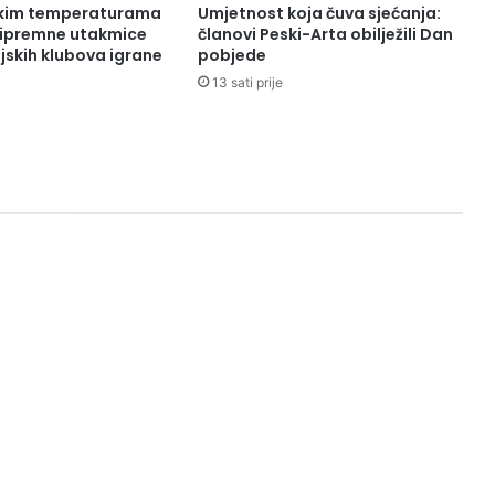
okim temperaturama
Umjetnost koja čuva sjećanja:
pripremne utakmice
članovi Peski-Arta obilježili Dan
jskih klubova igrane
pobjede
13 sati prije