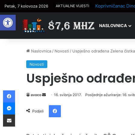
Petak, 7 kolovoza 2026
AKTUALNE VIJESTI
Open toolbar
NASLOVNICA
Naslovnica
/
Novosti
/
Uspješno odrađena Zelena čistka
Novosti
Uspješno odrađen
Facebook
avoco
S
16. svibnja 2017.
Posljednje ažuriranje: 16. svi
e
Messenger
Facebook
n
Podjeli
Podijelite putem e-pošte
d
a
n