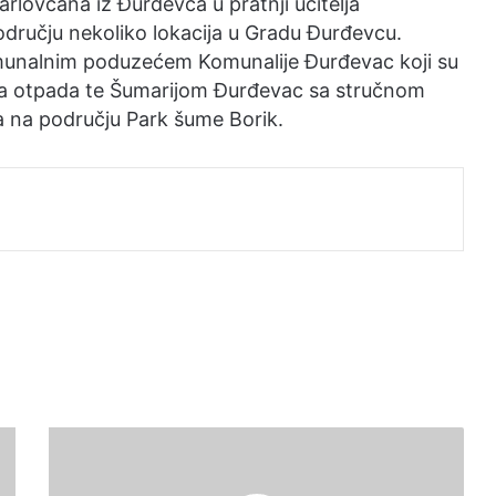
rlovčana iz Đurđevca u pratnji učitelja
području nekoliko lokacija u Gradu Đurđevcu.
 komunalnim poduzećem Komunalije Đurđevac koji su
oza otpada te Šumarijom Đurđevac sa stručnom
 na području Park šume Borik.