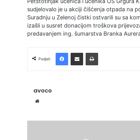
Petstotinjak učenica i učenika OŠ Grgura Ka
e
sudjelovalo je u akciji čišćenja otpada na 
m
Suradnju u Zelenoj čistki ostvarili su sa
a
izašli u susret donacijom troškova prijev
i
predavanjem ing. šumarstva Branka Aurera
l
Facebook
Podijelite putem e-pošte
Ispis
Podjeli
avoco
We
bsi
te