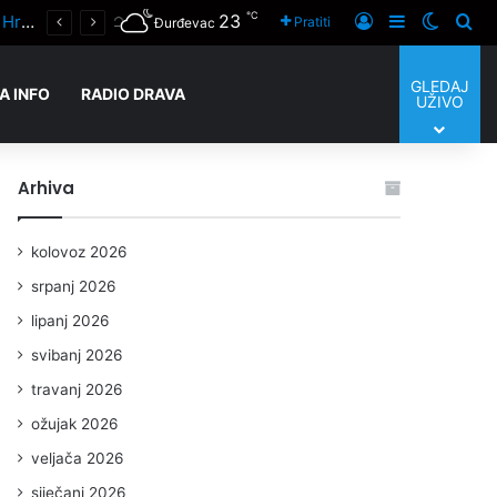
℃
23
Unatoč visokim temperaturama i prazniku pripremne utakmice naših županijskih klubova igrane su posvuda
Prijaviti se
Sidebar
Switch
Tra
Pratiti
Đurđevac
GLEDAJ
A INFO
RADIO DRAVA
UŽIVO
Arhiva
kolovoz 2026
srpanj 2026
lipanj 2026
svibanj 2026
travanj 2026
ožujak 2026
veljača 2026
siječanj 2026