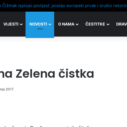
VIJESTI
NOVOSTI
O NAMA
ČESTITKE
DRAV
a Zelena čistka
bnja 2017.