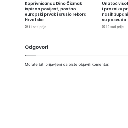
Koprivničanac Dino Čižmak
Unatoč vis
ispisao povijest, postao
i prazniku 
europski prvak i srušio rekord
naših župani
Hrvatske
su posvuda
11 sati prije
12 sati prije
Odgovori
Morate biti
prijavljeni
da biste objavili komentar.