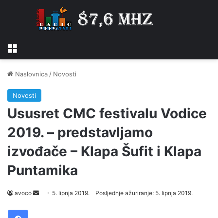
Izbornik
Naslovnica
/
Novosti
Novosti
Ususret CMC festivalu Vodice
2019. – predstavljamo
izvođače – Klapa Šufit i Klapa
Puntamika
Send
avoco
5. lipnja 2019.
Posljednje ažuriranje: 5. lipnja 2019.
an
Facebook
email