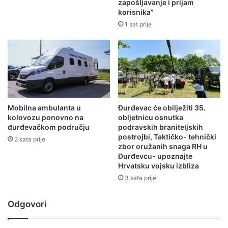
zapošljavanje i prijam
korisnika”
1 sat prije
Mobilna ambulanta u
Đurđevac će obilježiti 35.
kolovozu ponovno na
obljetnicu osnutka
đurđevačkom području
podravskih braniteljskih
postrojbi, Taktičko- tehnički
2 sata prije
zbor oružanih snaga RH u
Đurđevcu- upoznajte
Hrvatsku vojsku izbliza
3 sata prije
Odgovori