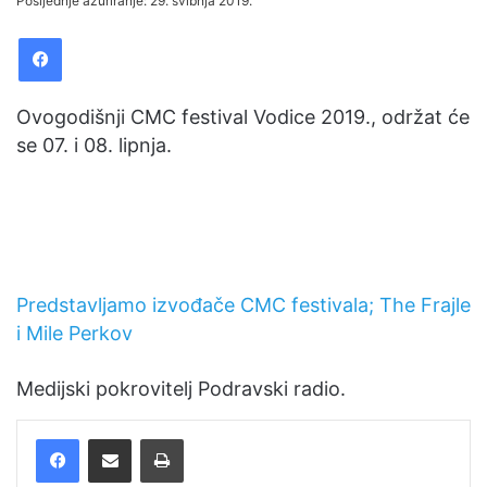
Posljednje ažuriranje: 29. svibnja 2019.
email
Facebook
Ovogodišnji CMC festival Vodice 2019., održat će
se 07. i 08. lipnja.
Predstavljamo izvođače CMC festivala; The Frajle
i Mile Perkov
Medijski pokrovitelj Podravski radio.
Facebook
Podijelite putem e-pošte
Ispis