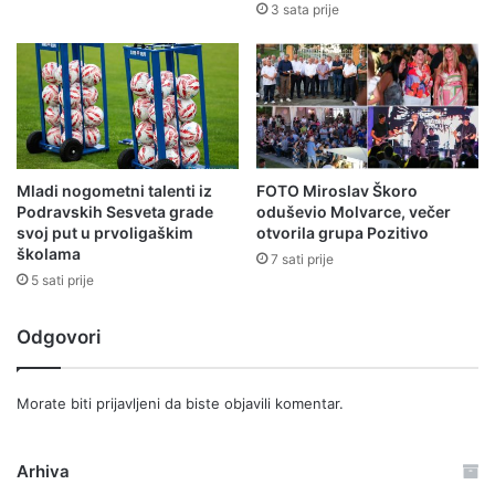
3 sata prije
Mladi nogometni talenti iz
FOTO Miroslav Škoro
Podravskih Sesveta grade
oduševio Molvarce, večer
svoj put u prvoligaškim
otvorila grupa Pozitivo
školama
7 sati prije
5 sati prije
Odgovori
Morate biti
prijavljeni
da biste objavili komentar.
Arhiva