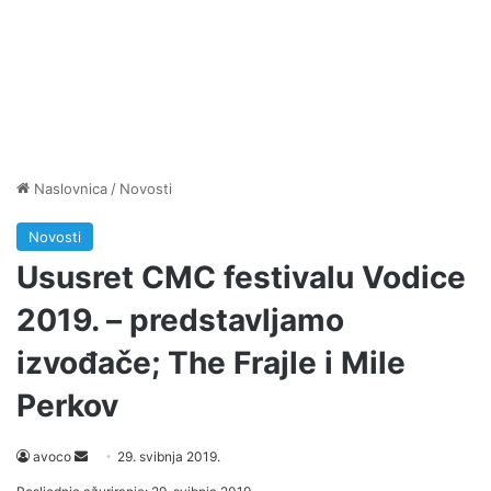
Naslovnica
/
Novosti
Novosti
Ususret CMC festivalu Vodice
2019. – predstavljamo
izvođače; The Frajle i Mile
Perkov
Send
avoco
29. svibnja 2019.
an