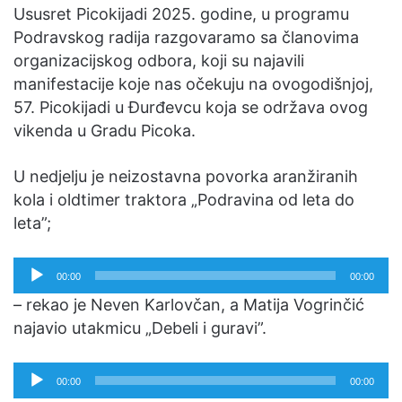
Ususret Picokijadi 2025. godine, u programu
Podravskog radija razgovaramo sa članovima
organizacijskog odbora, koji su najavili
manifestacije koje nas očekuju na ovogodišnjoj,
57. Picokijadi u Đurđevcu koja se održava ovog
vikenda u Gradu Picoka.
U nedjelju je neizostavna povorka aranžiranih
kola i oldtimer traktora „Podravina od leta do
leta”;
Reproduktor
00:00
00:00
audiozapisa
– rekao je Neven Karlovčan, a Matija Vogrinčić
najavio utakmicu „Debeli i guravi”.
Reproduktor
00:00
00:00
audiozapisa