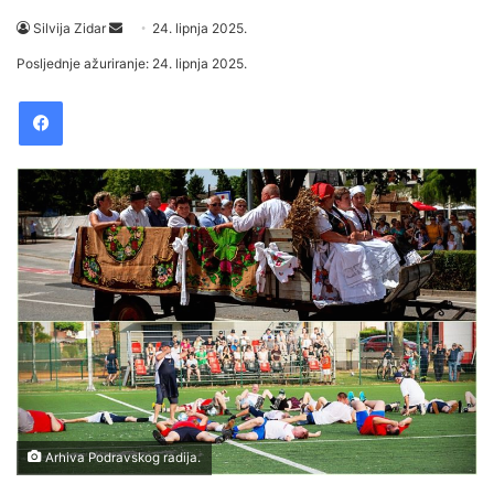
Silvija Zidar
S
24. lipnja 2025.
e
Posljednje ažuriranje: 24. lipnja 2025.
n
Facebook
d
a
n
e
m
a
i
l
Arhiva Podravskog radija.