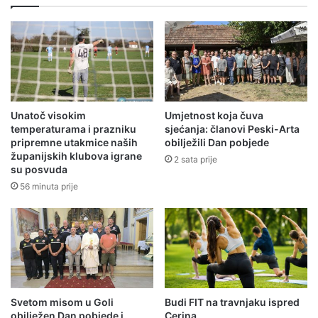
Unatoč visokim
Umjetnost koja čuva
temperaturama i prazniku
sjećanja: članovi Peski-Arta
pripremne utakmice naših
obilježili Dan pobjede
županijskih klubova igrane
2 sata prije
su posvuda
56 minuta prije
Svetom misom u Goli
Budi FIT na travnjaku ispred
obilježen Dan pobjede i
Cerina