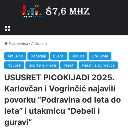
Izbornik
Naslovnica
/
Aktualno
Aktualno
Događaji
Eventi
Kultura
Life Style
Novosti
Sportske vijesti
Vijesti
Vijesti iz Đurđevca
USUSRET PICOKIJADI 2025.
Karlovčan i Vogrinčić najavili
povorku “Podravina od leta do
leta” i utakmicu “Debeli i
guravi”