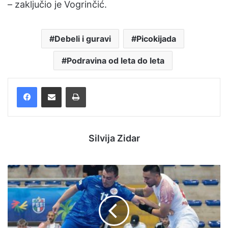
– zaključio je Vogrinčić.
Debeli i guravi
Picokijada
Podravina od leta do leta
Facebook
Podijelite putem e-pošte
Ispis
Silvija Zidar