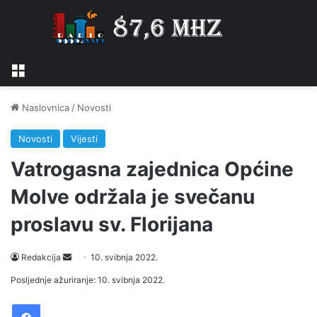
Izbornik
Naslovnica
/
Novosti
Novosti
Vijesti
Vatrogasna zajednica Općine
Molve održala je svečanu
proslavu sv. Florijana
Send
Redakcija
10. svibnja 2022.
an
Posljednje ažuriranje: 10. svibnja 2022.
email
Facebook