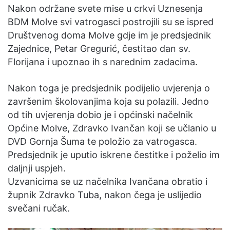
Nakon održane svete mise u crkvi Uznesenja
BDM Molve svi vatrogasci postrojili su se ispred
Društvenog doma Molve gdje im je predsjednik
Zajednice, Petar Gregurić, čestitao dan sv.
Florijana i upoznao ih s narednim zadacima.
Nakon toga je predsjednik podijelio uvjerenja o
završenim školovanjima koja su polazili. Jedno
od tih uvjerenja dobio je i općinski načelnik
Općine Molve, Zdravko Ivančan koji se učlanio u
DVD Gornja Šuma te položio za vatrogasca.
Predsjednik je uputio iskrene čestitke i poželio im
daljnji uspjeh.
Uzvanicima se uz načelnika Ivančana obratio i
župnik Zdravko Tuba, nakon čega je uslijedio
svečani ručak.