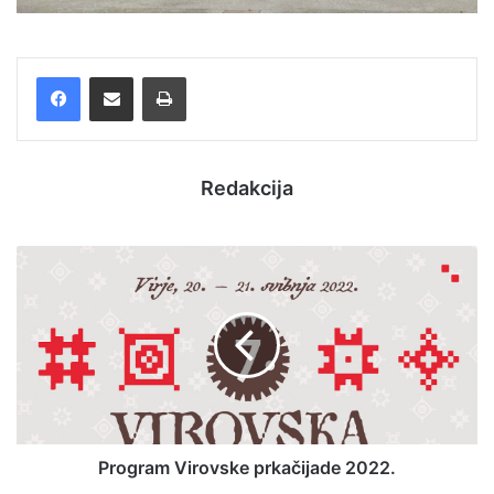
Facebook
Podijelite putem e-pošte
Ispis
Redakcija
Program Virovske prkačijade 2022.