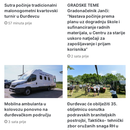
Sutra počinje tradicionalni
GRADSKE TEME
malonogometni kvartovski
Gradonačelnik Janči:
turnir u Đurđevcu
“Nastava počinje prema
planu uz dogradnju škole i
57 minuta prije
sufinanciranje radnih
materijala, u Centru za starije
uskoro natječaji za
zapošljavanje i prijam
korisnika”
2 sata prije
Mobilna ambulanta u
Đurđevac će obilježiti 35.
kolovozu ponovno na
obljetnicu osnutka
đurđevačkom području
podravskih braniteljskih
postrojbi, Taktičko- tehnički
3 sata prije
zbor oružanih snaga RH u