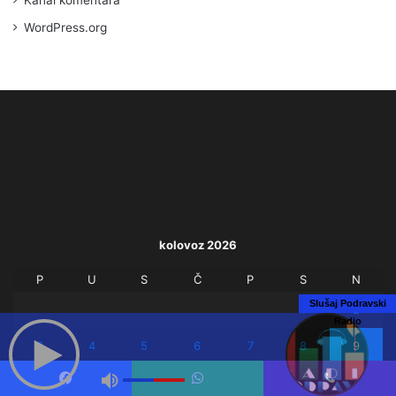
WordPress.org
kolovoz 2026
P
U
S
Č
P
S
N
Slušaj Podravski
1
2
Radio
3
4
5
6
7
8
9
10
11
12
13
14
15
16
Facebook
WhatsApp
Viber