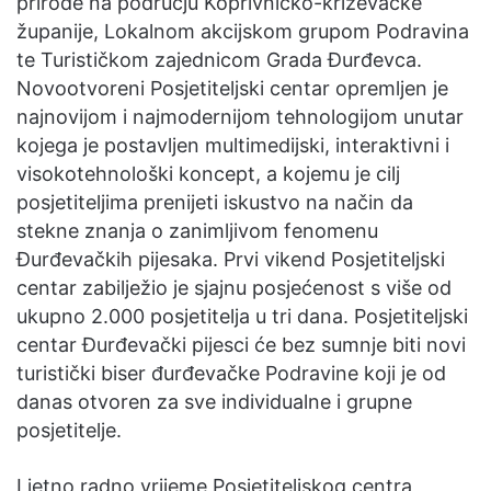
prirode na području Koprivničko-križevačke
županije, Lokalnom akcijskom grupom Podravina
te Turističkom zajednicom Grada Đurđevca.
Novootvoreni Posjetiteljski centar opremljen je
najnovijom i najmodernijom tehnologijom unutar
kojega je postavljen multimedijski, interaktivni i
visokotehnološki koncept, a kojemu je cilj
posjetiteljima prenijeti iskustvo na način da
stekne znanja o zanimljivom fenomenu
Đurđevačkih pijesaka. Prvi vikend Posjetiteljski
centar zabilježio je sjajnu posjećenost s više od
ukupno 2.000 posjetitelja u tri dana. Posjetiteljski
centar Đurđevački pijesci će bez sumnje biti novi
turistički biser đurđevačke Podravine koji je od
danas otvoren za sve individualne i grupne
posjetitelje.
Ljetno radno vrijeme Posjetiteljskog centra