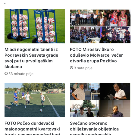
Mladi nogometni talenti iz
FOTO Miroslav Škoro
Podravskih Sesveta grade
oduševio Molvarce, večer
svoj put u prvoligaškim
otvorila grupa Pozitivo
školama
3 sata prije
53 minute prije
FOTO Počeo đurđevački
Svečano otvoreno
malonogometni kvartovski
obilježavanje obljetnica
turnir, sedam momčad bori
osnutka podravskih