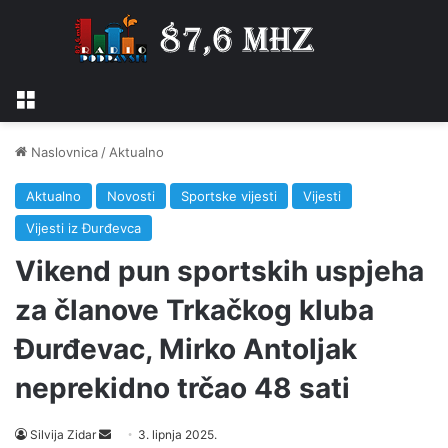
Izbornik
Naslovnica
/
Aktualno
Aktualno
Novosti
Sportske vijesti
Vijesti
Vijesti iz Đurđevca
Vikend pun sportskih uspjeha
za članove Trkačkog kluba
Đurđevac, Mirko Antoljak
neprekidno trčao 48 sati
Silvija Zidar
S
3. lipnja 2025.