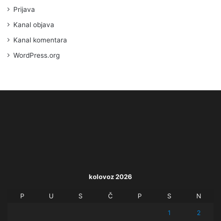
Prijava
Kanal objava
Kanal komentara
WordPress.org
kolovoz 2026
P
U
S
Č
P
S
N
1
2