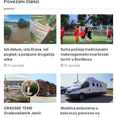
Povezani članci
Isti datum, ista Drava, isti
Sutra počinje tradicionalni
pogled, a potpuno drugačija
malonogometni kvartovski
slika
turnir u Đurđevcu
10 sati prije
15 sati prije
GRADSKE TEME
Mobilna ambulanta u
Gradonačelnik Janči:
kolovozu ponovno na