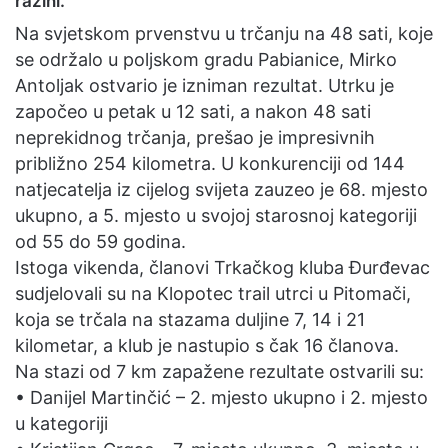
razini.
Na svjetskom prvenstvu u trčanju na 48 sati, koje
se održalo u poljskom gradu Pabianice, Mirko
Antoljak ostvario je izniman rezultat. Utrku je
započeo u petak u 12 sati, a nakon 48 sati
neprekidnog trčanja, prešao je impresivnih
približno 254 kilometra. U konkurenciji od 144
natjecatelja iz cijelog svijeta zauzeo je 68. mjesto
ukupno, a 5. mjesto u svojoj starosnoj kategoriji
od 55 do 59 godina.
Istoga vikenda, članovi Trkačkog kluba Đurđevac
sudjelovali su na Klopotec trail utrci u Pitomači,
koja se trčala na stazama duljine 7, 14 i 21
kilometar, a klub je nastupio s čak 16 članova.
Na stazi od 7 km zapažene rezultate ostvarili su:
• Danijel Martinčić – 2. mjesto ukupno i 2. mjesto
u kategoriji