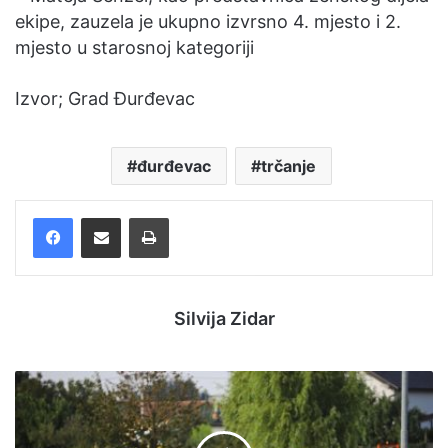
ekipe, zauzela je ukupno izvrsno 4. mjesto i 2.
mjesto u starosnoj kategoriji
Izvor; Grad Đurđevac
đurđevac
trčanje
Facebook
Podijelite putem e-pošte
Ispis
Silvija Zidar