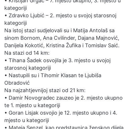
• Kristijan Grgac – 7. mjesto ukupno, 3. mjesto u
kategoriji
• Zdravko Ljubić – 2. mjesto u svojoj starosnoj
kategoriji
Na istoj stazi sudjelovali su i Matija Antolaš sa
sinom Bornom, Ana Cvilinder, Dajana Majnović,
Danijela Kokotić, Kristina Žufika i Tomislav Saić.
Na stazi od 14 km:
• Tihana Šadek osvojila je 3. mjesto u svojoj
starosnoj kategoriji
• Nastupili su i Tihomir Klasan te Ljubiša
Obradović
Na najzahtjevnijoj stazi od 21 km:
• Damir Novogradec zauzeo je 2. mjesto ukupno
te 1. mjesto u kategoriji
• Goran Lisjak osvojio je 12. mjesto ukupno i 4.
mjesto u kategoriji
• Mateja Senzel, kao predstavnica ženskog dijela