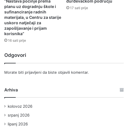
“Nastava počinje prema
đurđevačkom području
planu uz dogradnju škole i
17 sati prije
sufinanciranje radnih
materijala, u Centru za starije
uskoro natječaji za
zapošljavanje i prijam
korisnika”
16 sati prije
Odgovori
Morate biti
prijavljeni
da biste objavili komentar.
Arhiva
kolovoz 2026
srpanj 2026
lipanj 2026