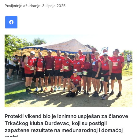
e
Posljednje ažuriranje: 3. lipnja 2025.
n
Facebook
d
a
n
e
m
a
i
l
Protekli vikend bio je iznimno uspješan za članove
Trkačkog kluba Đurđevac, koji su postigli
zapažene rezultate na međunarodnoj i domaćoj