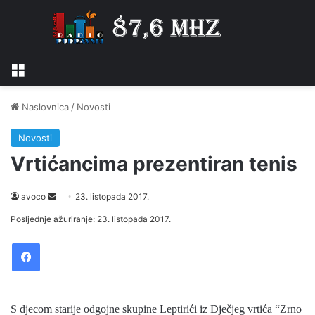
Izbornik
Naslovnica
/
Novosti
Novosti
Vrtićancima prezentiran tenis
avoco
S
23. listopada 2017.
e
Posljednje ažuriranje: 23. listopada 2017.
n
Facebook
d
a
n
e
S djecom starije odgojne skupine Leptirići iz Dječjeg vrtića “Zrno
m