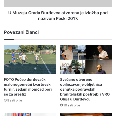
U Muzeju Grada Đurđevca otvorena je izložba pod
nazivom Peski 2017.
Povezani članci
FOTO Počeo đurđevački
Svečano otvoreno
malonogometni kvartovski
obilježavanje obljetnica
turnir, sedam momčad bori
osnutka podravskih
se za prestiž
braniteljskih postrojbi i VRO
Oluja u Đurđevcu
9 sati prije
10 sati prije