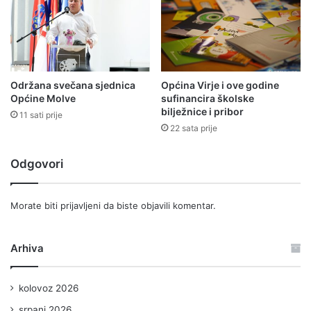
Održana svečana sjednica
Općina Virje i ove godine
Općine Molve
sufinancira školske
bilježnice i pribor
11 sati prije
22 sata prije
Odgovori
Morate biti
prijavljeni
da biste objavili komentar.
Arhiva
kolovoz 2026
srpanj 2026