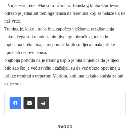
” Virje, viši trener Mario Lončarić iz Teniskog kluba Đurđevac
a
održao je jedan sat treninga tenisa na terenima koji se nalaze tik uz
i
naš vrtić.
l
Trening je, kako i treba biti, započeo vježbama razgibavanja
nakon čega su krenule zanimljive igre obručima, teniskim
lopticama i reketima, a uz pomoć kojih su djeca imala prilike
upoznati osnove tenisa.
Najbolja potvrda da je trening uspio je bila činjenica da je djeci
bilo žao što je već završio i zaželjeli su da već ubrzo opet imaju
prilike trenirati s trenerom Mariom, koji ima itekako smisla za rad
s djecom.
Facebook
Podijelite putem e-pošte
Ispis
avoco