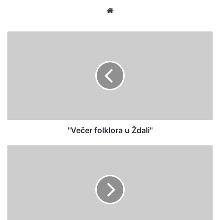
We
bsi
te
"Večer folklora u Ždali"