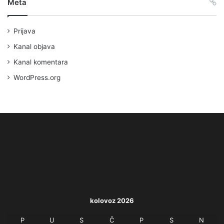
Meta
Prijava
Kanal objava
Kanal komentara
WordPress.org
kolovoz 2026
P
U
S
Č
P
S
N