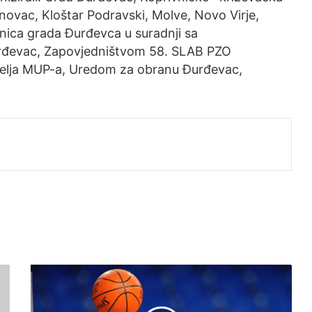
inovac, Kloštar Podravski, Molve, Novo Virje,
dnica grada Đurđevca u suradnji sa
urđevac, Zapovjedništvom 58. SLAB PZO
elja MUP-a, Uredom za obranu Đurđevac,