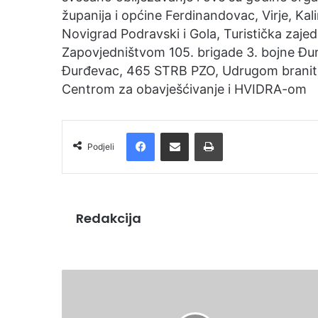
županija i općine Ferdinandovac, Virje, Kal
Novigrad Podravski i Gola, Turistička zaje
Zapovjedništvom 105. brigade 3. bojne Đ
Đurđevac, 465 STRB PZO, Udrugom branit
Centrom za obavješćivanje i HVIDRA-om
Facebook
Podijelite putem e-pošte
Ispis
Podjeli
Redakcija