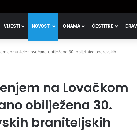
VIJESTI
NOVOSTI
O NAMA
ČESTITKE
DRAV
om domu Jelen svečano obilježena 30. obljetnica podravskih
ženjem na Lovačkom
no obilježena 30.
skih braniteljskih