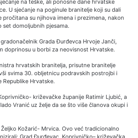
risjećanje na teške, ali ponosne dane hrvatske
ce. U sjećanje na poginule branitelje koji su dali
e pročitana su njihova imena i prezimena, nakon
o set domoljubnih pjesama.
e gradonačelnik Grada Đurđevca Hrvoje Janči,
m doprinosu u borbi za neovisnost Hrvatske.
stra hrvatskih branitelja, prisutne branitelje
vši svima 30. obljetnicu podravskih postrojbi i
ne Republike Hrvatske.
oprivničko- križevačke županije Ratimir Ljubić, a
lado Vranić uz želje da se što više članova okupi i
 Željko Kožarić- Mrvica. Ovo već tradicionalno
nizirali: Grad Đurđevac, Koprivničko– križevačka