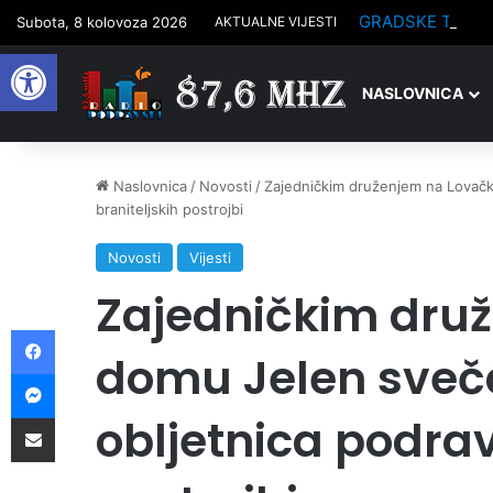
Subota, 8 kolovoza 2026
AKTUALNE VIJESTI
Open toolbar
NASLOVNICA
Naslovnica
/
Novosti
/
Zajedničkim druženjem na Lovačk
braniteljskih postrojbi
Novosti
Vijesti
Zajedničkim dru
Facebook
domu Jelen sveča
Messenger
Podijelite putem e-pošte
obljetnica podrav