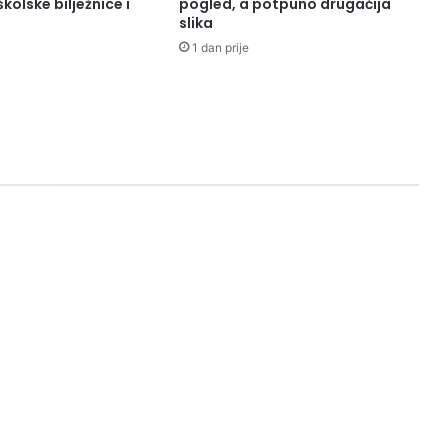
kolske bilježnice i
pogled, a potpuno drugačija
slika
1 dan prije