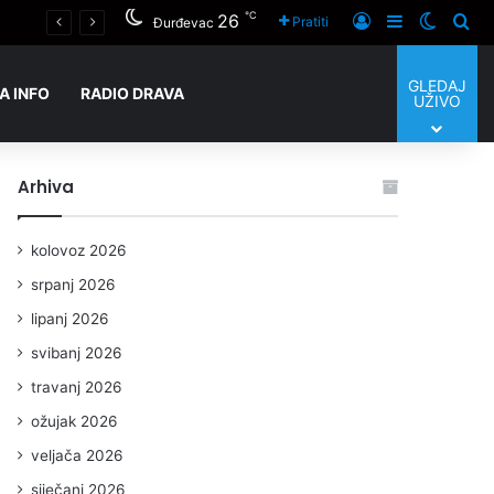
℃
26
Prijaviti se
Sidebar
Switch
Tra
GRADSKE TEME Gradonačelnik Janči: “Nastava počinje prema planu uz dogradnju škole i sufinanciranje radnih materijala, u Centru za starije uskoro natječaji za zapošljavanje i prijam korisnika”
Pratiti
Đurđevac
GLEDAJ
A INFO
RADIO DRAVA
UŽIVO
Arhiva
kolovoz 2026
srpanj 2026
lipanj 2026
svibanj 2026
travanj 2026
ožujak 2026
veljača 2026
siječanj 2026