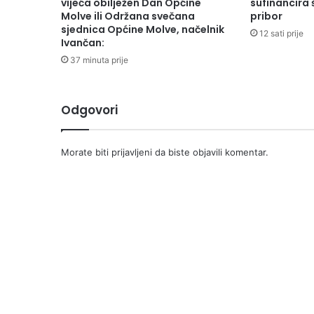
vijeća obilježen Dan Općine
sufinancira š
Molve ili Održana svečana
pribor
sjednica Općine Molve, načelnik
12 sati prije
Ivančan:
37 minuta prije
Odgovori
Morate biti
prijavljeni
da biste objavili komentar.