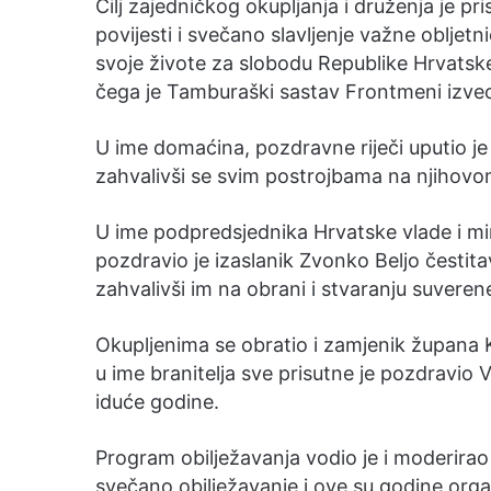
Cilj zajedničkog okupljanja i druženja je p
povijesti i svečano slavljenje važne obljetni
svoje živote za slobodu Republike Hrvatsk
čega je Tamburaški sastav Frontmeni izve
U ime domaćina, pozdravne riječi uputio j
zahvalivši se svim postrojbama na njihovo
U ime podpredsjednika Hrvatske vlade i mini
pozdravio je izaslanik Zvonko Beljo čestita
zahvalivši im na obrani i stvaranju suvere
Okupljenima se obratio i zamjenik župana K
u ime branitelja sve prisutne je pozdravio V
iduće godine.
Program obilježavanja vodio je i moderirao
svečano obilježavanje i ove su godine orga