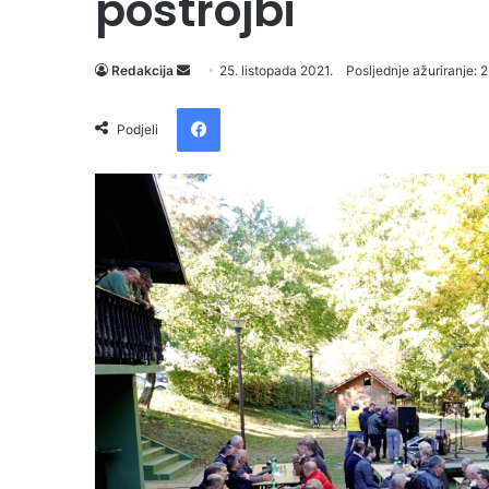
postrojbi
Send
Redakcija
25. listopada 2021.
Posljednje ažuriranje: 2
an
Facebook
email
Podjeli