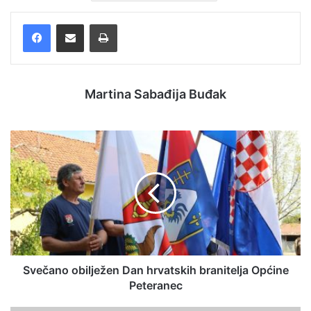
Facebook
Podijelite putem e-pošte
Ispis
Martina Sabađija Buđak
Svečano obilježen Dan hrvatskih branitelja Općine
Peteranec