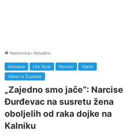
Naslovnica
/
Aktualno
Aktualno
Life Style
Novosti
Vijesti
Vijesti iz Županije
„Zajedno smo jače“: Narcise
Đurđevac na susretu žena
oboljelih od raka dojke na
Kalniku