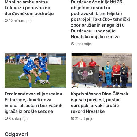
Mobilna ambulanta u
Đurđevac će obilježiti 35.
kolovozu ponovno na
obljetnicu osnutka
đurđevačkom području
podravskih braniteljskih
postrojbi, Taktičko- tehnički
22 minute prije
zbor oružanih snaga RH u
Đurđevcu- upoznajte
Hrvatsku vojsku izbliza
1 sat prije
Ferdinandovac cilja sredinu
Koprivničanac Dino Čižmak
Elitne lige, doveli nova
ispisao povijest, postao
imena, ali ostali i bez važnih
europski prvak i srušio
igrača iz prošle sezone
rekord Hrvatske
3 sata prije
21 sat prije
Odgovori