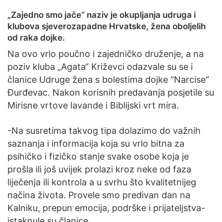
„Zajedno smo jače“ naziv je okupljanja udruga i
klubova sjeverozapadne Hrvatske, žena oboljelih
od raka dojke.
Na ovo vrlo poučno i zajedničko druženje, a na
poziv kluba „Agata“ Križevci odazvale su se i
članice Udruge žena s bolestima dojke “Narcise“
Đurđevac. Nakon korisnih predavanja posjetile su
Mirisne vrtove lavande i Biblijski vrt mira.
-Na susretima takvog tipa dolazimo do važnih
saznanja i informacija koja su vrlo bitna za
psihičko i fizičko stanje svake osobe koja je
prošla ili još uvijek prolazi kroz neke od faza
liječenja ili kontrola a u svrhu što kvalitetnijeg
načina života. Provele smo predivan dan na
Kalniku, prepun emocija, podrške i prijateljstva-
istaknule su članice.