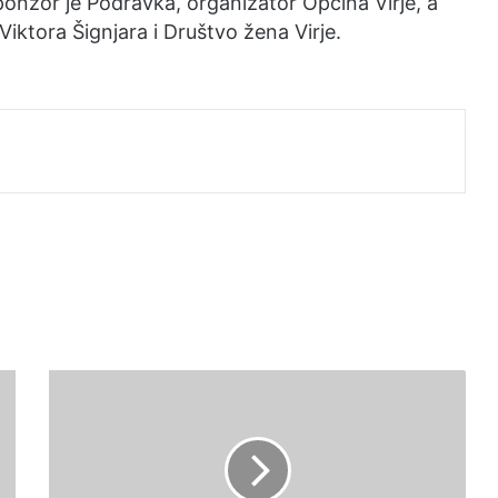
ponzor je Podravka, organizator Općina Virje, a
iktora Šignjara i Društvo žena Virje.