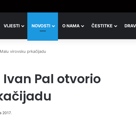
rava, isti pogled, a potpuno drugačija slika
VIJESTI
NOVOSTI
O NAMA
ČESTITKE
DRAV
 Malu virovsku prkačijadu
Ivan Pal otvorio
kačijadu
ja 2017.