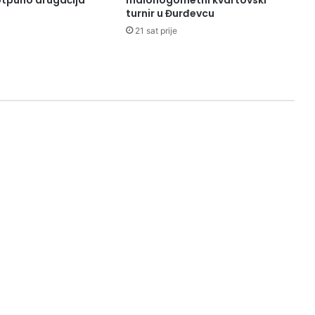
otpuno drugačija
malonogometni kvartovski
turnir u Đurđevcu
21 sat prije