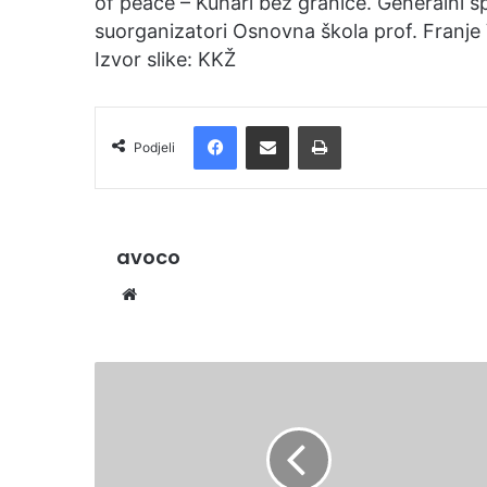
of peace – Kuhari bez granice. Generalni s
suorganizatori Osnovna škola prof. Franje V
Izvor slike: KKŽ
Facebook
Podijelite putem e-pošte
Ispis
Podjeli
avoco
We
bsi
te