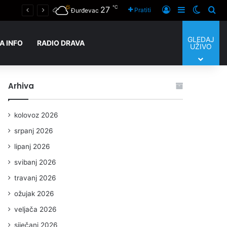
℃
27
Prijaviti se
Sidebar
Switch
Tra
Pratiti
Đurđevac
GLEDAJ
A INFO
RADIO DRAVA
UŽIVO
Arhiva
kolovoz 2026
srpanj 2026
lipanj 2026
svibanj 2026
travanj 2026
ožujak 2026
veljača 2026
siječanj 2026