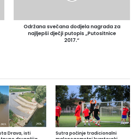
Održana svečana dodjela nagrada za
najljepši dječji putopis „Putositnice
2017.“
sta Drava, isti
Sutra počinje tradicionalni