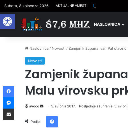
Isti datum, ista D
Subota, 8 kolovoza 2026
AKTUALNE VIJESTI
Open toolbar
NASLOVNICA
Naslovnica
/
Novosti
/
Zamjenik župana Ivan Pal otvorio
Novosti
Zamjenik župana 
Malu virovsku pr
Facebook
Messenger
avoco
S
5. svibnja 2017.
Posljednje ažuriranje: 5. svibn
Podijelite putem e-pošte
e
Facebook
n
Podjeli
d