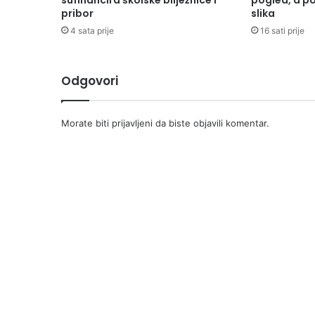
sufinancira školske bilježnice i
pogled, a p
pribor
slika
4 sata prije
16 sati prije
Odgovori
Morate biti
prijavljeni
da biste objavili komentar.