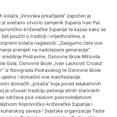
h kolača „Virovska prkačijada“ započeo je
 je svečano otvorio zamjenik župana Ivan Pal.
Koprivničko-križevačke županije te kazao kako se
 poučiti o tradiciji i vrijednostima, a
pripremi kolača naglasivši: „Zasigurno ćete ove
nanje prenijeti na nadolazeće generacije“.
iz središnje Podravine, Osnovne škole Mihovila
le Gola, Osnovne škole „Ivan Lacković Croata“
er“ iz Novigrada Podravskog te Osnovne škole
su ujedno i domaćini ove manifestacije.
smotri domaćih „prkača“ koja pored edukativnih
joj je očuvati tradiciju pečenja sitnih starinskih
a se održava pod visokom pokroviteljstvom
eljstvom Koprivničko-križevačke županije i
 kuharskog saveza i Svjetske organizacije Taste