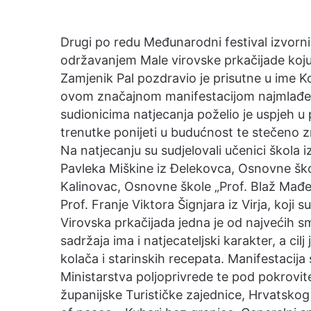
a
n
Drugi po redu Međunarodni festival izvorni
e
održavanjem Male virovske prkačijade koju
m
Zamjenik Pal pozdravio je prisutne u ime 
a
ovom značajnom manifestacijom najmlađe želi
i
sudionicima natjecanja poželio je uspjeh u 
l
trenutke ponijeti u budućnost te stečeno z
Na natjecanju su sudjelovali učenici škola 
Pavleka Miškine iz Đelekovca, Osnovne ško
Kalinovac, Osnovne škole „Prof. Blaž Mađ
Prof. Franje Viktora Šignjara iz Virja, koji 
Virovska prkačijada jedna je od najvećih 
sadržaja ima i natjecateljski karakter, a cilj 
kolača i starinskih recepata. Manifestacij
Ministarstva poljoprivrede te pod pokrovit
županijske Turističke zajednice, Hrvatskog