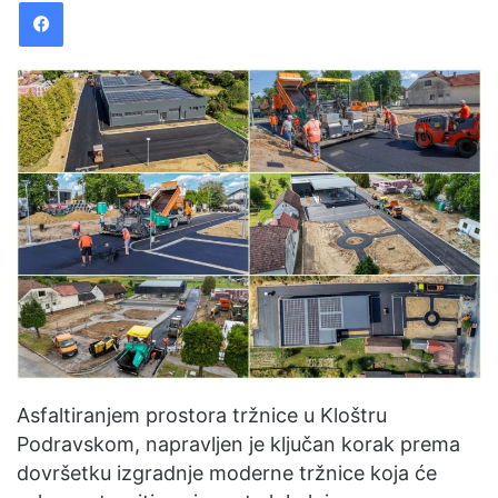
Facebook
d
a
n
e
m
a
i
l
Asfaltiranjem prostora tržnice u Kloštru
Podravskom, napravljen je ključan korak prema
dovršetku izgradnje moderne tržnice koja će