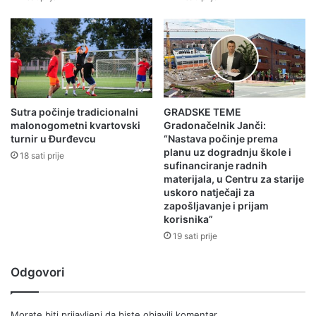
Sutra počinje tradicionalni
GRADSKE TEME
malonogometni kvartovski
Gradonačelnik Janči:
turnir u Đurđevcu
“Nastava počinje prema
planu uz dogradnju škole i
18 sati prije
sufinanciranje radnih
materijala, u Centru za starije
uskoro natječaji za
zapošljavanje i prijam
korisnika”
19 sati prije
Odgovori
Morate biti
prijavljeni
da biste objavili komentar.