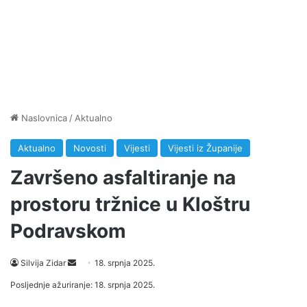
Naslovnica
/
Aktualno
Aktualno
Novosti
Vijesti
Vijesti iz Županije
Završeno asfaltiranje na
prostoru tržnice u Kloštru
Podravskom
Silvija Zidar
S
18. srpnja 2025.
e
Posljednje ažuriranje: 18. srpnja 2025.
n