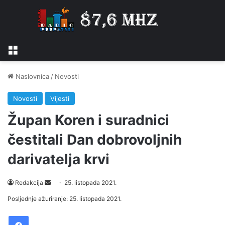
Izbornik
Naslovnica
/
Novosti
Novosti
Vijesti
Župan Koren i suradnici
čestitali Dan dobrovoljnih
darivatelja krvi
Send
Redakcija
25. listopada 2021.
an
Posljednje ažuriranje: 25. listopada 2021.
email
Facebook