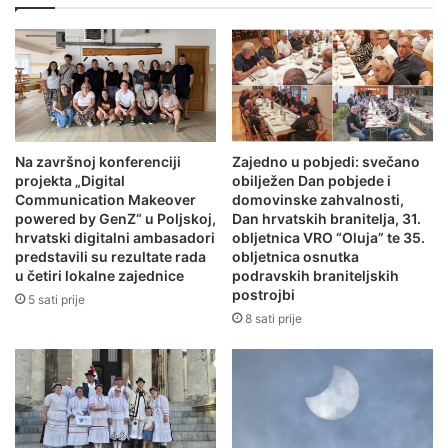
Na završnoj konferenciji
Zajedno u pobjedi: svečano
projekta „Digital
obilježen Dan pobjede i
Communication Makeover
domovinske zahvalnosti,
powered by GenZ“ u Poljskoj,
Dan hrvatskih branitelja, 31.
hrvatski digitalni ambasadori
obljetnica VRO “Oluja” te 35.
predstavili su rezultate rada
obljetnica osnutka
u četiri lokalne zajednice
podravskih braniteljskih
postrojbi
5 sati prije
8 sati prije