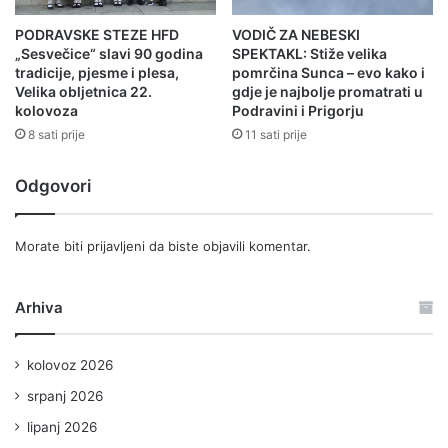
PODRAVSKE STEZE HFD
VODIČ ZA NEBESKI
„Sesvečice“ slavi 90 godina
SPEKTAKL: Stiže velika
tradicije, pjesme i plesa,
pomrčina Sunca – evo kako i
Velika obljetnica 22.
gdje je najbolje promatrati u
kolovoza
Podravini i Prigorju
8 sati prije
11 sati prije
Odgovori
Morate biti
prijavljeni
da biste objavili komentar.
Arhiva
kolovoz 2026
srpanj 2026
lipanj 2026