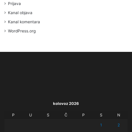
Prijava
Kanal objava
Kanal komentara
WordPress.org
kolovoz 2026
P
U
S
Č
P
S
N
1
2