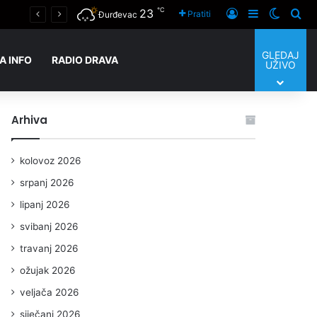
℃
23
Đurđevac će obilježiti 35. obljetnicu osnutka podravskih braniteljskih postrojbi, Taktičko- tehnički zbor oružanih snaga RH u Đurđevcu- upoznajte Hrvatsku vojsku izbliza
Prijaviti se
Sidebar
Switch
Tra
Pratiti
Đurđevac
GLEDAJ
A INFO
RADIO DRAVA
UŽIVO
Arhiva
kolovoz 2026
srpanj 2026
lipanj 2026
svibanj 2026
travanj 2026
ožujak 2026
veljača 2026
siječanj 2026