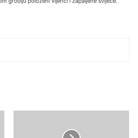
groblju položeni vijenci i zapaljene svijeće.