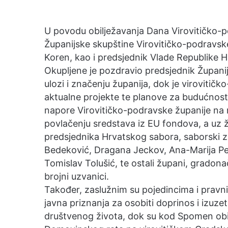
a
n
U povodu obilježavanja Dana Virovitičko-p
e
Županijske skupštine Virovitičko-podravsk
m
Koren, kao i predsjednik Vlade Republike H
a
Okupljene je pozdravio predsjednik Županij
i
ulozi i značenju županija, dok je virovitič
l
aktualne projekte te planove za budućnost
napore Virovitičko-podravske županije na r
povlačenju sredstava iz EU fondova, a uz žu
predsjednika Hrvatskog sabora, saborski z
Bedeković, Dragana Jeckov, Ana-Marija Peti
Tomislav Tolušić, te ostali župani, gradonač
brojni uzvanici.
Također, zaslužnim su pojedincima i prav
javna priznanja za osobiti doprinos i izuze
društvenog života, dok su kod Spomen obil