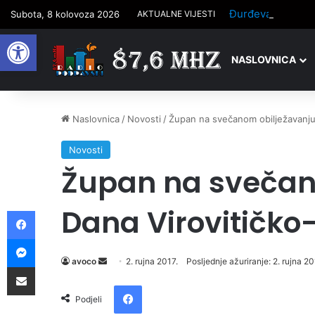
Subota, 8 kolovoza 2026
AKTUALNE VIJESTI
Open toolbar
NASLOVNICA
Naslovnica
/
Novosti
/
Župan na svečanom obilježavanju
Novosti
Župan na svečan
Dana Virovitičko
Facebook
Messenger
avoco
S
2. rujna 2017.
Posljednje ažuriranje: 2. rujna 20
Podijelite putem e-pošte
e
Facebook
n
Podjeli
d