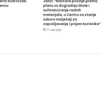
tni kvartovski
Janči: “Nastava počinje prema
đevcu
planu uz dogradnju škole i
sufinanciranje radnih
materijala, u Centru za starije
uskoro natječaji za
zapošljavanje i prijam korisnika”
17 sati prije