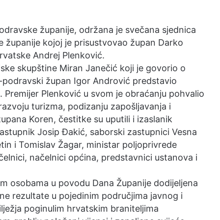
odravske županije, održana je svečana sjednica
e županije kojoj je prisustvovao župan Darko
rvatske Andrej Plenković.
ske skupštine Miran Janečić koji je govorio o
ko-podravski župan Igor Andrović predstavio
. Premijer Plenković u svom je obraćanju pohvalio
azvoju turizma, podizanju zapošljavanja i
pana Koren, čestitke su uputili i izaslanik
astupnik Josip Đakić, saborski zastupnici Vesna
n i Tomislav Žagar, ministar poljoprivrede
elnici, načelnici općina, predstavnici ustanova i
nim osobama u povodu Dana Županije dodijeljena
tne rezultate u pojedinim područjima javnog i
ježja poginulim hrvatskim braniteljima