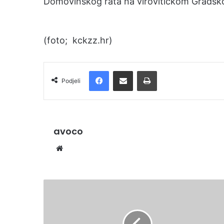
Domovinskog rata na virovitičkom Gradskom 
(foto; kckzz.hr)
Facebook
Podijelite putem e-pošte
Ispis
Podjeli
avoco
We
bsi
te