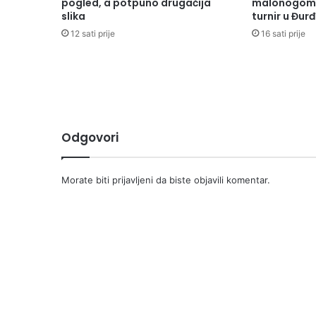
pogled, a potpuno drugačija
malonogome
slika
turnir u Đur
12 sati prije
16 sati prije
Odgovori
Morate biti
prijavljeni
da biste objavili komentar.