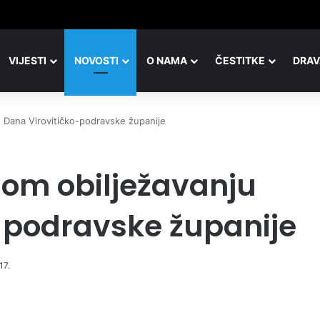
VIJESTI
NOVOSTI
O NAMA
ČESTITKE
DRAV
 Dana Virovitičko-podravske županije
om obilježavanju
-podravske županije
17.