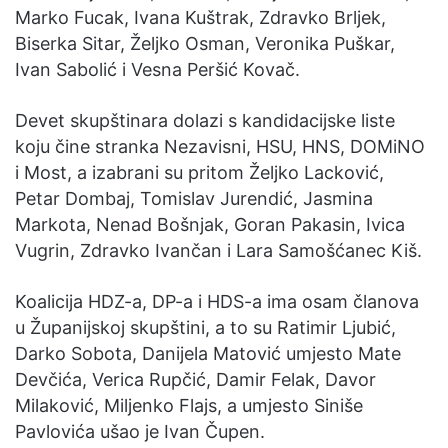
Marko Fucak, Ivana Kuštrak, Zdravko Brljek,
Biserka Sitar, Željko Osman, Veronika Puškar,
Ivan Sabolić i Vesna Peršić Kovač.
Devet skupštinara dolazi s kandidacijske liste
koju čine stranka Nezavisni, HSU, HNS, DOMiNO
i Most, a izabrani su pritom Željko Lacković,
Petar Dombaj, Tomislav Jurendić, Jasmina
Markota, Nenad Bošnjak, Goran Pakasin, Ivica
Vugrin, Zdravko Ivančan i Lara Samošćanec Kiš.
Koalicija HDZ-a, DP-a i HDS-a ima osam članova
u Županijskoj skupštini, a to su Ratimir Ljubić,
Darko Sobota, Danijela Matović umjesto Mate
Devčića, Verica Rupčić, Damir Felak, Davor
Milaković, Miljenko Flajs, a umjesto Siniše
Pavlovića ušao je Ivan Čupen.