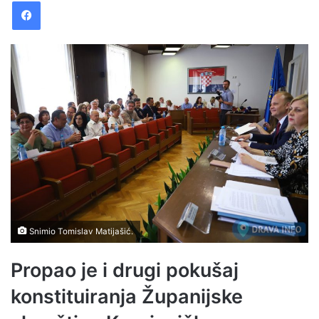
Facebook
d
a
n
e
m
a
i
l
Snimio Tomislav Matijašić.
Propao je i drugi pokušaj
konstituiranja Županijske