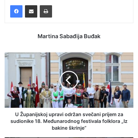
Facebook
Podijelite putem e-pošte
Ispis
Martina Sabađija Buđak
U Županijskoj upravi održan svečani prijem za
sudionike 18. Međunarodnog festivala folklora „Iz
bakine škrinje“