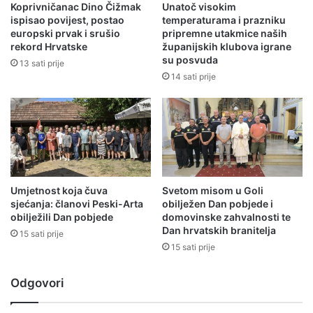
Koprivničanac Dino Čižmak
Unatoč visokim
ispisao povijest, postao
temperaturama i prazniku
europski prvak i srušio
pripremne utakmice naših
rekord Hrvatske
županijskih klubova igrane
su posvuda
13 sati prije
14 sati prije
Umjetnost koja čuva
Svetom misom u Goli
sjećanja: članovi Peski-Arta
obilježen Dan pobjede i
obilježili Dan pobjede
domovinske zahvalnosti te
Dan hrvatskih branitelja
15 sati prije
15 sati prije
Odgovori