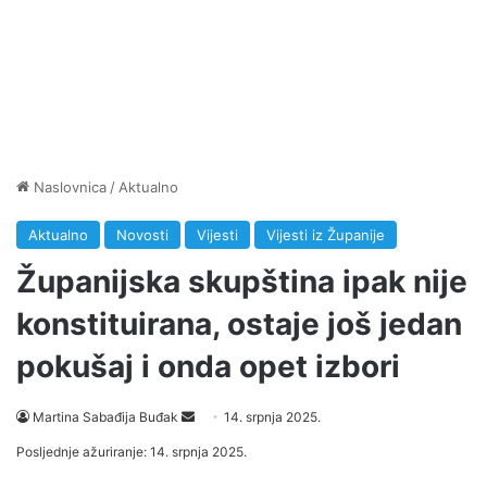
Naslovnica
/
Aktualno
Aktualno
Novosti
Vijesti
Vijesti iz Županije
Županijska skupština ipak nije
konstituirana, ostaje još jedan
pokušaj i onda opet izbori
Martina Sabađija Buđak
S
14. srpnja 2025.
e
Posljednje ažuriranje: 14. srpnja 2025.
n