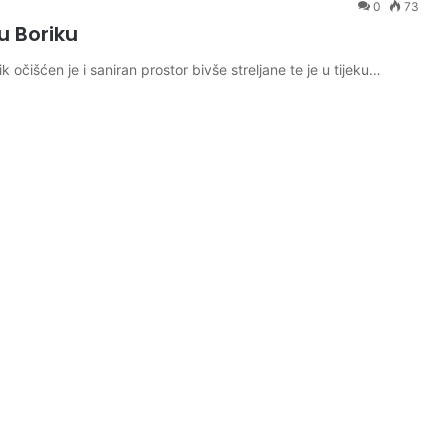
0
73
u Boriku
 očišćen je i saniran prostor bivše streljane te je u tijeku…