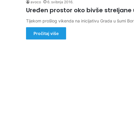
avoco
6. svibnja 2016.
Uređen prostor oko bivše streljane 
Tijekom prošlog vikenda na inicijativu Grada u šumi Borik
Pročitaj više