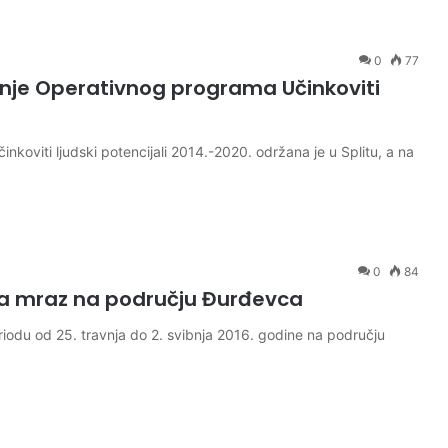
0
77
nje Operativnog programa Učinkoviti
oviti ljudski potencijali 2014.-2020. održana je u Splitu, a na
0
84
a mraz na području Đurđevca
du od 25. travnja do 2. svibnja 2016. godine na području