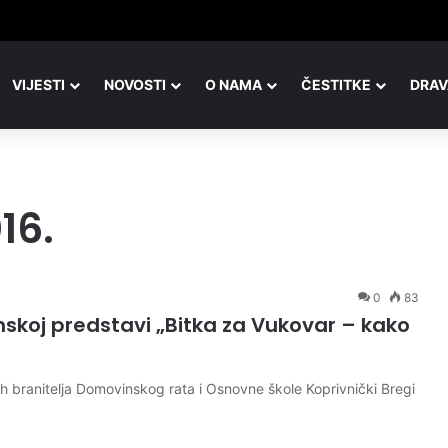
rava, isti pogled, a potpuno drugačija slika
VIJESTI
NOVOSTI
O NAMA
ČESTITKE
DRAV
16.
0
83
koj predstavi „Bitka za Vukovar – kako
kih branitelja Domovinskog rata i Osnovne škole Koprivnički Bregi