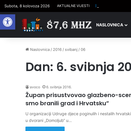
Isti datum, ista D
Subota, 8 kolovoza 2026
AKTUALNE VIJESTI
Open toolbar
NASLOVNICA
Naslovnica
/
2016
/
svibanj
/
06
Dan:
6. svibnja 20
avoco
6. svibnja 2016.
Župan prisustvovao glazbeno-scens
smo branili grad i Hrvatsku“
U organizaciji Udruge djece poginulih i nestalih hrvats
u dvorani „Domoljub“ u…