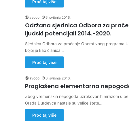
Pročitaj više
avoco
6. svibnja 2016.
Održana sjednica Odbora za praće
ljudski potencijali 2014.-2020.
Sjednica Odbora za praćenje Operativnog programa Učink
kojoj je kao članica…
Pročitaj više
avoco
6. svibnja 2016.
Proglašena elementarna nepogod
Zbog vremenskih nepogoda uzrokovanih mrazom u perio
Grada Đurđevca nastale su velike štete…
Pročitaj više