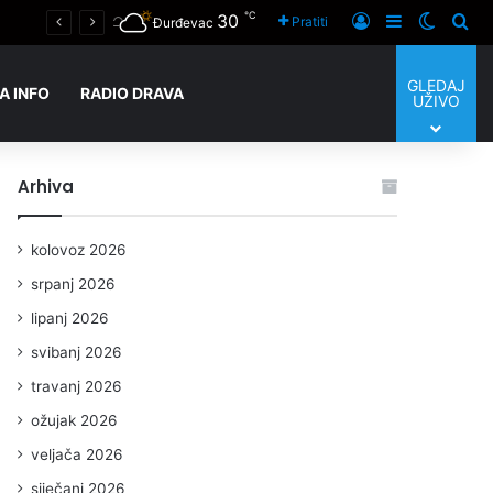
℃
30
Prijaviti se
Sidebar
Switch
Tra
Pratiti
Đurđevac
GLEDAJ
A INFO
RADIO DRAVA
UŽIVO
Arhiva
kolovoz 2026
srpanj 2026
lipanj 2026
svibanj 2026
travanj 2026
ožujak 2026
veljača 2026
siječanj 2026