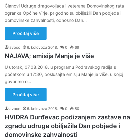
Članovi Udruge dragovoljaca i veterana Domovinskog rata
ogranka Općine Virje, prigodno su obilježili Dan pobjede i
domovinske zahvalnosti, odnosno Dan…
Pročitaj više
avoco
6. kolovoza 2018.
0
69
NAJAVA; emisija Manje je više
U utorak, 07.08.2018. u programu Podravskog radija s
početkom u 17:30, poslušajte emisiju Manje je više, u kojoj
govorimo o…
Pročitaj više
avoco
6. kolovoza 2018.
0
80
HVIDRA Đurđevac podizanjem zastave na
zgradu udruge obilježila Dan pobjede i
domovinske zahvalnosti