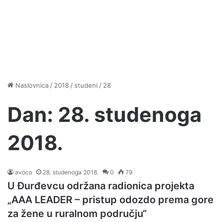
Naslovnica
/
2018
/
studeni
/
28
Dan:
28. studenoga
2018.
avoco
28. studenoga 2018.
0
79
U Đurđevcu održana radionica projekta
„AAA LEADER – pristup odozdo prema gore
za žene u ruralnom području“