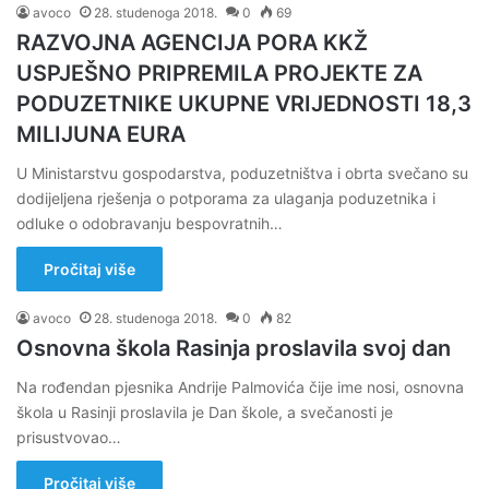
avoco
28. studenoga 2018.
0
69
RAZVOJNA AGENCIJA PORA KKŽ
USPJEŠNO PRIPREMILA PROJEKTE ZA
PODUZETNIKE UKUPNE VRIJEDNOSTI 18,3
MILIJUNA EURA
U Ministarstvu gospodarstva, poduzetništva i obrta svečano su
dodijeljena rješenja o potporama za ulaganja poduzetnika i
odluke o odobravanju bespovratnih…
Pročitaj više
avoco
28. studenoga 2018.
0
82
Osnovna škola Rasinja proslavila svoj dan
Na rođendan pjesnika Andrije Palmovića čije ime nosi, osnovna
škola u Rasinji proslavila je Dan škole, a svečanosti je
prisustvovao…
Pročitaj više