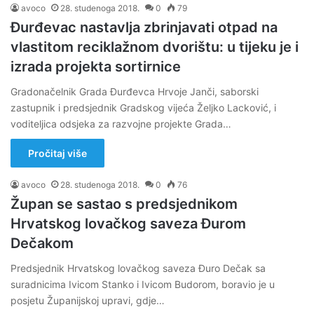
avoco
28. studenoga 2018.
0
79
Đurđevac nastavlja zbrinjavati otpad na
vlastitom reciklažnom dvorištu: u tijeku je i
izrada projekta sortirnice
Gradonačelnik Grada Đurđevca Hrvoje Janči, saborski
zastupnik i predsjednik Gradskog vijeća Željko Lacković, i
voditeljica odsjeka za razvojne projekte Grada…
Pročitaj više
avoco
28. studenoga 2018.
0
76
Župan se sastao s predsjednikom
Hrvatskog lovačkog saveza Đurom
Dečakom
Predsjednik Hrvatskog lovačkog saveza Đuro Dečak sa
suradnicima Ivicom Stanko i Ivicom Budorom, boravio je u
posjetu Županijskoj upravi, gdje…