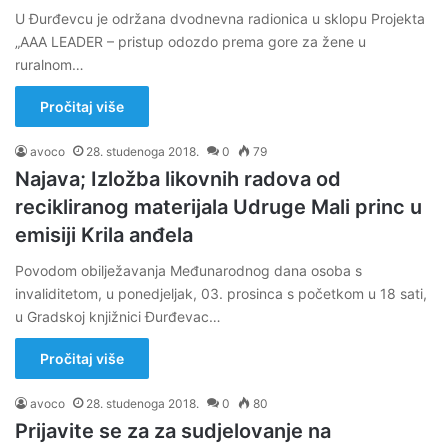
U Đurđevcu je održana dvodnevna radionica u sklopu Projekta
„AAA LEADER – pristup odozdo prema gore za žene u
ruralnom…
Pročitaj više
avoco
28. studenoga 2018.
0
79
Najava; Izložba likovnih radova od
recikliranog materijala Udruge Mali princ u
emisiji Krila anđela
Povodom obilježavanja Međunarodnog dana osoba s
invaliditetom, u ponedjeljak, 03. prosinca s početkom u 18 sati,
u Gradskoj knjižnici Đurđevac…
Pročitaj više
avoco
28. studenoga 2018.
0
80
Prijavite se za za sudjelovanje na