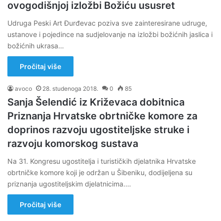
ovogodišnjoj izložbi Božiću ususret
Udruga Peski Art Đurđevac poziva sve zainteresirane udruge,
ustanove i pojedince na sudjelovanje na izložbi božićnih jaslica i
božićnih ukrasa…
Pročitaj više
avoco
28. studenoga 2018.
0
85
Sanja Šelendić iz Križevaca dobitnica
Priznanja Hrvatske obrtničke komore za
doprinos razvoju ugostiteljske struke i
razvoju komorskog sustava
Na 31. Kongresu ugostitelja i turističkih djelatnika Hrvatske
obrtničke komore koji je održan u Šibeniku, dodijeljena su
priznanja ugostiteljskim djelatnicima.…
Pročitaj više