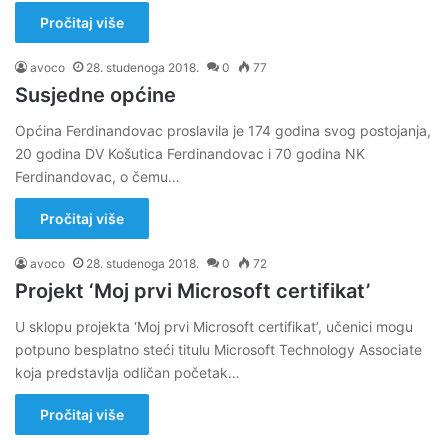
Pročitaj više
avoco
28. studenoga 2018.
0
77
Susjedne općine
Općina Ferdinandovac proslavila je 174 godina svog postojanja,
20 godina DV Košutica Ferdinandovac i 70 godina NK
Ferdinandovac, o čemu…
Pročitaj više
avoco
28. studenoga 2018.
0
72
Projekt ‘Moj prvi Microsoft certifikat’
U sklopu projekta ‘Moj prvi Microsoft certifikat’, učenici mogu
potpuno besplatno steći titulu Microsoft Technology Associate
koja predstavlja odličan početak…
Pročitaj više