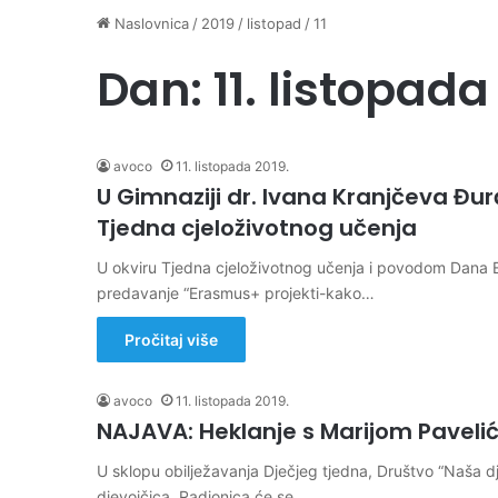
Naslovnica
/
2019
/
listopad
/
11
Dan:
11. listopada
avoco
11. listopada 2019.
U Gimnaziji dr. Ivana Kranjčeva Đ
Tjedna cjeloživotnog učenja
U okviru Tjedna cjeloživotnog učenja i povodom Dana E
predavanje “Erasmus+ projekti-kako…
Pročitaj više
avoco
11. listopada 2019.
NAJAVA: Heklanje s Marijom Pavelić 
U sklopu obilježavanja Dječjeg tjedna, Društvo “Naša d
djevojčica. Radionica će se…