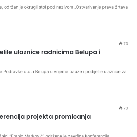
e, održan je okrugli stol pod nazivom „Ostvarivanje prava žrtava
73
ile ulaznice radnicima Belupa i
Podravke d.d. i Belupa u vrijeme pauze i podijelile ulaznice za
70
erencija projekta promicanja
ižnici “Franjo Marković” održana je završna konferencija