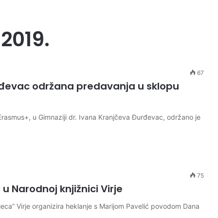
 2019.
67
urđevac održana predavanja u sklopu
rasmus+, u Gimnaziji dr. Ivana Kranjčeva Đurđevac, održano je
75
u Narodnoj knjižnici Virje
jeca” Virje organizira heklanje s Marijom Pavelić povodom Dana