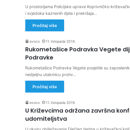
U prostorijama Policijske uprave Koprivničko-križevačk
i svjedoka kaznenih djela i prekršaja…
Pročitaj više
avoco
11. listopada 2019.
Rukometašice Podravka Vegete dijel
Podravke
Rukometašice Podravka Vegete posjetile su zaposlenike 
nedjeljnu utakmicu protiv…
Pročitaj više
avoco
11. listopada 2019.
U Križevcima održana završna konf
udomiteljstva
U okviru obilježavanja Dječjeg tjedna u križevačkoj knj