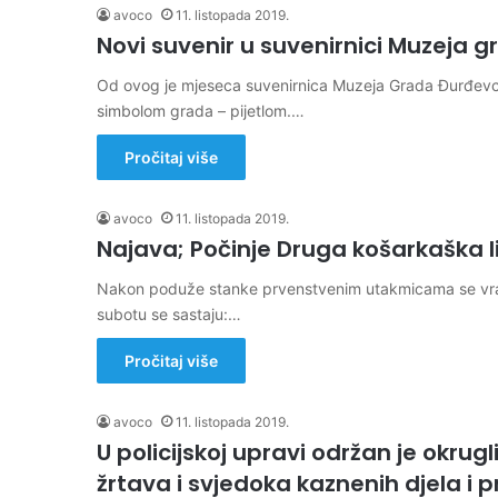
avoco
11. listopada 2019.
Novi suvenir u suvenirnici Muzeja 
Od ovog je mjeseca suvenirnica Muzeja Grada Đurđevca 
simbolom grada – pijetlom.…
Pročitaj više
avoco
11. listopada 2019.
Najava; Počinje Druga košarkaška l
Nakon poduže stanke prvenstvenim utakmicama se vraćaj
subotu se sastaju:…
Pročitaj više
avoco
11. listopada 2019.
U policijskoj upravi održan je okru
žrtava i svjedoka kaznenih djela i p