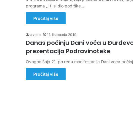
programa „I ti si dio podrške…
Pročitaj više
avoco
11. listopada 2019.
Danas počinju Dani voća u Đurđevcu
prezentacija Podravinoteke
Ovogodišnja 21. po redu manifestacija Dani voća počin
Pročitaj više