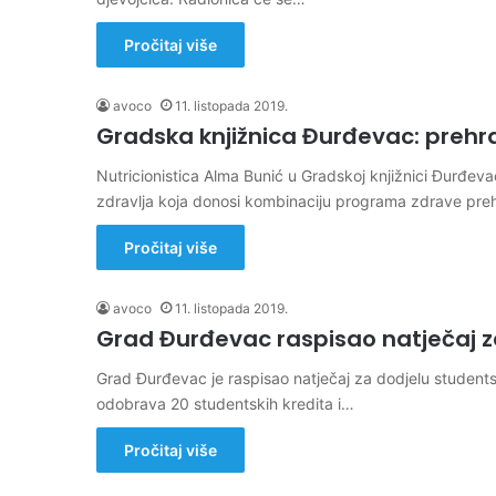
Pročitaj više
avoco
11. listopada 2019.
Gradska knjižnica Đurđevac: prehr
Nutricionistica Alma Bunić u Gradskoj knjižnici Đurđev
zdravlja koja donosi kombinaciju programa zdrave pr
Pročitaj više
avoco
11. listopada 2019.
Grad Đurđevac raspisao natječaj z
Grad Đurđevac je raspisao natječaj za dodjelu studen
odobrava 20 studentskih kredita i…
Pročitaj više