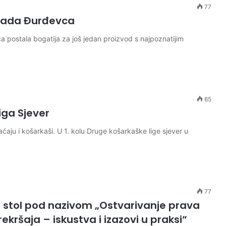
77
grada Đurđevca
postala bogatija za još jedan proizvod s najpoznatijim
65
iga Sjever
u i košarkaši. U 1. kolu Druge košarkaške lige sjever u
77
gli stol pod nazivom „Ostvarivanje prava
rekršaja – iskustva i izazovi u praksi“