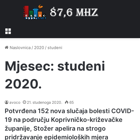
Izbornik
Naslovnica
/
2020
/
studeni
Mjesec:
studeni
2020.
avoco
21. studenoga 2020.
65
Potvrđena 152 nova slučaja bolesti COVID-
19 na području Koprivničko-križevačke
županije, Stožer apelira na strogo
pridržavanje epidemioloških mjera