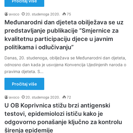
Pročitaj više
avoco
20. studenoga 2020.
75
Međunarodni dan djeteta obilježava se uz
predstavljanje publikacije “Smjernice za
kvalitetnu participaciju djece u javnim
politikama i odlučivanju”
Danas, 20. studenoga, obilježava se Međunarodni dan djeteta,
odnosno dan kada je usvojena Konvencija Ujedinjenih naroda o
pravima djeteta. S…
Pročitaj više
avoco
20. studenoga 2020.
72
U OB Koprivnica stižu brzi antigenski
testovi, epidemiolozi ističu kako je
odgovorno ponašanje ključno za kontrolu
širenja epidemije