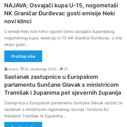
NAJAVA; Osvajači kupa U-15, nogometaši
NK Graničar Đurđevac gosti emisije Neki
novi klinci
U emisiji Neki novi klinci ugostit ćemo osvajače županijskog
nogometnog kupa, selekciju U-15 NK Graničar Đurđevac. U ime
ekipe gosti…
Pročitaj više
avoco
20. studenoga 2020.
75
Sastanak zastupnice u Europskom
parlamentu Sunčane Glavak s ministricom
Tramišak i županima pet sjevernih županija
Zastupnica u Europskom parlamentu Sunčana Glavak održat će
sastanak s ministricom regionalnog razvoja i fondova EU
Natašom Tramišak te županima…