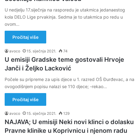
U nedjelju 17.siječnja na rasporedu je utakmica jedanaestog
kola DELO Lige prvakinja. Sedma je to utakmica po redu u
ovom…
Pročitaj više
avoco
15. siječnja 2021.
74
U emisiji Gradske teme gostovali Hrvoje
Janči i Željko Lacković
Počele su pripreme za upis djece u 1. razred OŠ Đurđevac, a na
ovogodišnjem popisu nalazi se 110 djece; -rekao…
Pročitaj više
avoco
15. siječnja 2021.
129
NAJAVA; U emisiji Neki novi klinci o dolasku
Pravne klinike u Koprivnicu i njenom radu