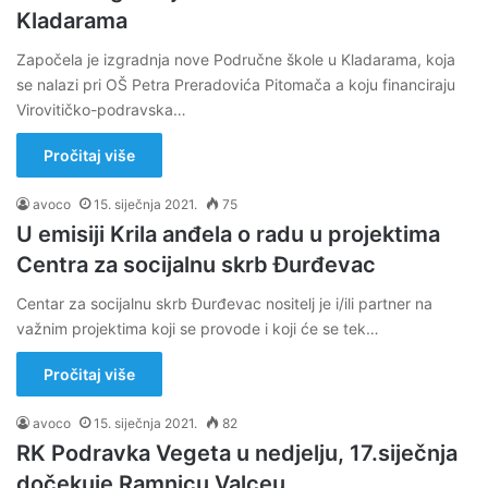
Kladarama
Započela je izgradnja nove Područne škole u Kladarama, koja
se nalazi pri OŠ Petra Preradovića Pitomača a koju financiraju
Virovitičko-podravska…
Pročitaj više
avoco
15. siječnja 2021.
75
U emisiji Krila anđela o radu u projektima
Centra za socijalnu skrb Đurđevac
Centar za socijalnu skrb Đurđevac nositelj je i/ili partner na
važnim projektima koji se provode i koji će se tek…
Pročitaj više
avoco
15. siječnja 2021.
82
RK Podravka Vegeta u nedjelju, 17.siječnja
dočekuje Ramnicu Valceu