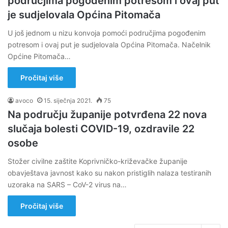
područjima pogođenim potresom i ovaj put
je sudjelovala Općina Pitomača
U još jednom u nizu konvoja pomoći područjima pogođenim
potresom i ovaj put je sudjelovala Općina Pitomača. Načelnik
Općine Pitomača…
Pročitaj više
avoco
15. siječnja 2021.
75
Na području županije potvrđena 22 nova
slučaja bolesti COVID-19, ozdravile 22
osobe
Stožer civilne zaštite Koprivničko-križevačke županije
obavještava javnost kako su nakon pristiglih nalaza testiranih
uzoraka na SARS – CoV-2 virus na…
Pročitaj više