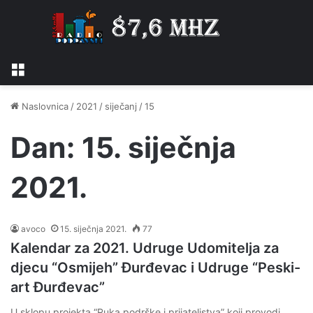
Izbornik
Naslovnica
/
2021
/
siječanj
/
15
Dan:
15. siječnja
2021.
avoco
15. siječnja 2021.
77
Kalendar za 2021. Udruge Udomitelja za
djecu “Osmijeh” Đurđevac i Udruge “Peski-
art Đurđevac”
U sklopu projekta “Ruka podrške i prijateljstva” koji provodi