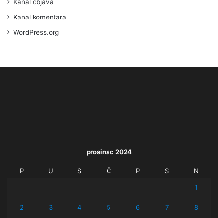
Kanal objava
Kanal komentara
WordPress.org
prosinac 2024
P
U
S
Č
P
S
N
1
2
3
4
5
6
7
8