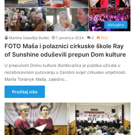
Aktualno
Martina Sabađija Buđak
7. prosinca 2024.
0
502
FOTO Maša i polaznici cirkuske škole Ray
of Sunshine oduševili prepun Dom kulture
U prepunom Domu kulture đurđevačka je publika uživala u
nezaboravnom putovanju u čarobni svijet cirkuske umjetnosti.
Mariia Torianyk Maša, zajedno…
Pročitaj više