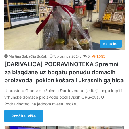
Aktualno
Martina Sabađija Buđak
7. prosinca 2024.
0
1.095
[DARIVALICA] PODRAVINOTEKA Spremni
za blagdane uz bogatu ponudu domaćih
proizvoda, poklon košara i ukrasnih gajbica
U prostoru Gradske tržnice u Đurđevcu posjetitelji mogu kupiti
vrhunske domaće proizvode podravskih OPG-ova. U
Podravinoteci na jednom mjestu može…
Pročitaj više