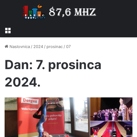
Izbornik
Naslovnica
/
2024
/
prosinac
/
07
Dan:
7. prosinca
2024.