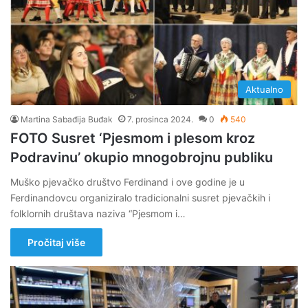
Aktualno
Martina Sabađija Buđak
7. prosinca 2024.
0
540
FOTO Susret ‘Pjesmom i plesom kroz
Podravinu’ okupio mnogobrojnu publiku
Muško pjevačko društvo Ferdinand i ove godine je u
Ferdinandovcu organiziralo tradicionalni susret pjevačkih i
folklornih društava naziva “Pjesmom i…
Pročitaj više