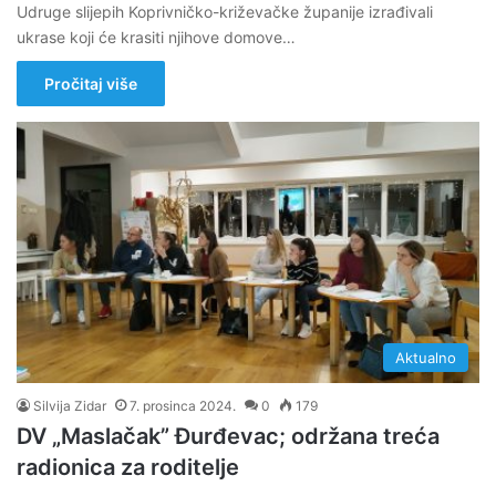
Udruge slijepih Koprivničko-križevačke županije izrađivali
ukrase koji će krasiti njihove domove…
Pročitaj više
Aktualno
Silvija Zidar
7. prosinca 2024.
0
179
DV „Maslačak” Đurđevac; održana treća
radionica za roditelje