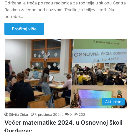
Održana je treća po redu radionica za roditelje u sklopu Centra
Rastimo zajedno pod nazivom “Roditeljski ciljevi i psihičke
potrebe…
Pročitaj više
Aktualno
Silvija Zidar
7. prosinca 2024.
0
202
Večer matematike 2024. u Osnovnoj školi
Đurđevac