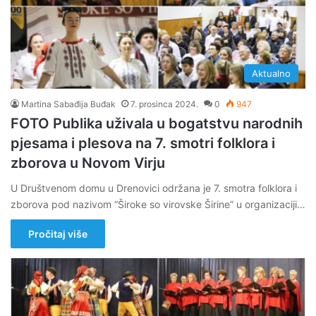
Aktualno
Martina Sabađija Buđak
7. prosinca 2024.
0
947
FOTO Publika uživala u bogatstvu narodnih
pjesama i plesova na 7. smotri folklora i
zborova u Novom Virju
U Društvenom domu u Drenovici održana je 7. smotra folklora i
zborova pod nazivom “Široke so virovske Širine” u organizaciji…
Pročitaj više