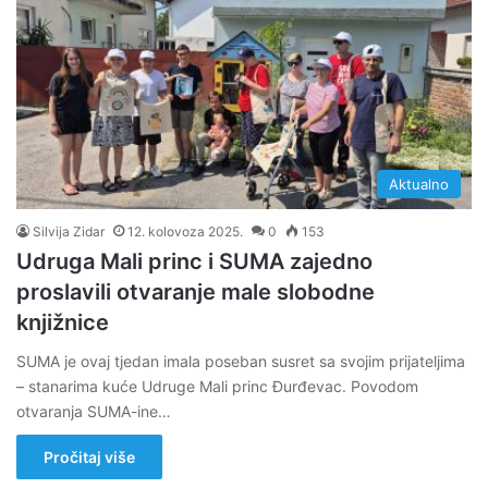
Aktualno
Silvija Zidar
12. kolovoza 2025.
0
153
Udruga Mali princ i SUMA zajedno
proslavili otvaranje male slobodne
knjižnice
SUMA je ovaj tjedan imala poseban susret sa svojim prijateljima
– stanarima kuće Udruge Mali princ Đurđevac. Povodom
otvaranja SUMA-ine…
Pročitaj više