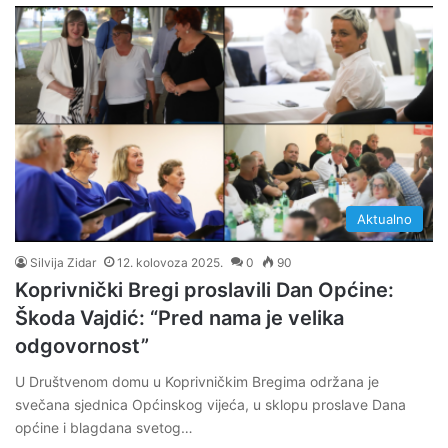
Aktualno
Silvija Zidar
12. kolovoza 2025.
0
90
Koprivnički Bregi proslavili Dan Općine:
Škoda Vajdić: “Pred nama je velika
odgovornost”
U Društvenom domu u Koprivničkim Bregima održana je
svečana sjednica Općinskog vijeća, u sklopu proslave Dana
općine i blagdana svetog…