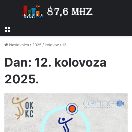
Izbornik
Naslovnica
/
2025
/
kolovoz
/
12
Dan:
12. kolovoza
2025.