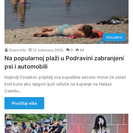
Aktualno
Drava Info
12. kolovoza 2025.
0
94
Na popularnoj plaži u Podravini zabranjeni
psi i automobili
Najbolji čovjekov prijatelj ove kupališne sezone morat će ostati
kod kuće ako njegovi ljudi odluče na kupanje na Halasz
Csardu…
Pročitaj više