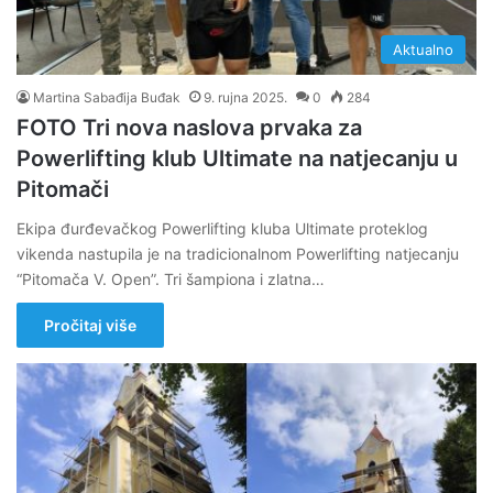
Aktualno
Martina Sabađija Buđak
9. rujna 2025.
0
284
FOTO Tri nova naslova prvaka za
Powerlifting klub Ultimate na natjecanju u
Pitomači
Ekipa đurđevačkog Powerlifting kluba Ultimate proteklog
vikenda nastupila je na tradicionalnom Powerlifting natjecanju
“Pitomača V. Open”. Tri šampiona i zlatna…
Pročitaj više