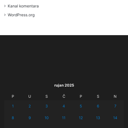
Kanal komentara
WordPress.org
rujan 2025
P
U
S
Č
P
S
N
1
2
3
4
5
6
7
8
9
10
11
12
13
14