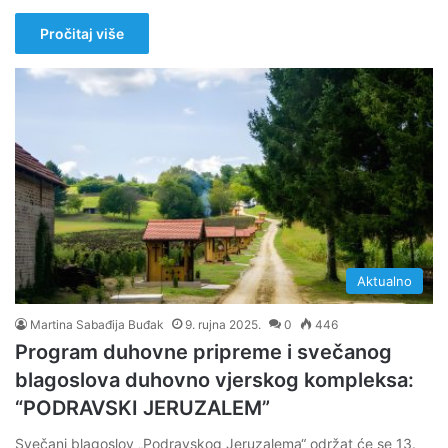
Pročitaj više
Aktualno
Martina Sabađija Buđak
9. rujna 2025.
0
446
Program duhovne pripreme i svečanog
blagoslova duhovno vjerskog kompleksa:
“PODRAVSKI JERUZALEM”
Svečani blagoslov „Podravskog Jeruzalema“ održat će se 13.