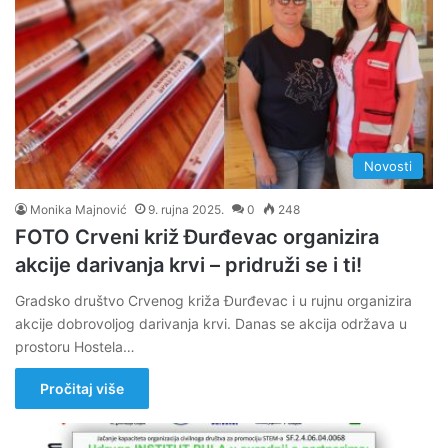
Novosti
Monika Majnović
9. rujna 2025.
0
248
FOTO Crveni križ Đurđevac organizira
akcije darivanja krvi – pridruži se i ti!
Gradsko društvo Crvenog križa Đurđevac i u rujnu organizira
akcije dobrovoljog darivanja krvi. Danas se akcija održava u
prostoru Hostela…
Pročitaj više