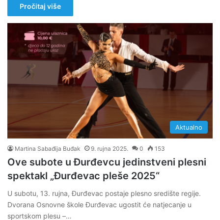
Pročitaj više
Aktualno
Martina Sabađija Buđak
9. rujna 2025.
0
153
Ove subote u Đurđevcu jedinstveni plesni
spektakl „Đurđevac pleše 2025“
U subotu, 13. rujna, Đurđevac postaje plesno središte regije.
Dvorana Osnovne škole Đurđevac ugostit će natjecanje u
sportskom plesu –…