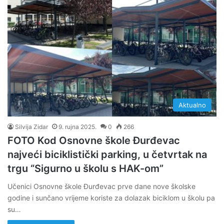
Aktualno
Silvija Zidar
9. rujna 2025.
0
266
FOTO Kod Osnovne škole Đurđevac
najveći biciklistički parking, u četvrtak na
trgu “Sigurno u školu s HAK-om”
Učenici Osnovne škole Đurđevac prve dane nove školske
godine i sunčano vrijeme koriste za dolazak biciklom u školu pa
su…