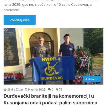
rujna 2025. godine, s početkom u 10 sati u Čepelovcu, a
predvodit…
Pročitaj više
Aktualno
Silvija Zidar
9. rujna 2025.
0
75
Đurđevački branitelji na komemoraciji u
Kusonjama odali počast palim suborcima