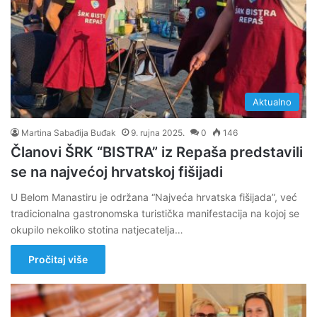
Aktualno
Martina Sabađija Buđak
9. rujna 2025.
0
146
Članovi ŠRK “BISTRA” iz Repaša predstavili
se na najvećoj hrvatskoj fišijadi
U Belom Manastiru je održana “Najveća hrvatska fišijada”, već
tradicionalna gastronomska turistička manifestacija na kojoj se
okupilo nekoliko stotina natjecatelja…
Pročitaj više