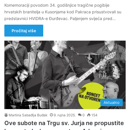
Komemoraciji povodom 34. godišnjice tragične pogibije
hrvatskih branitelja u Kusonjama kod Pakraca prisustvovali su
predstavnici HVIDRA-e Đurđevac. Paljenjem svijeća pred…
Pročitaj više
Aktualno
Martina Sabađija Buđak
9. rujna 2025.
0
154
Ove subote na Trgu sv. Jurja ne propustite