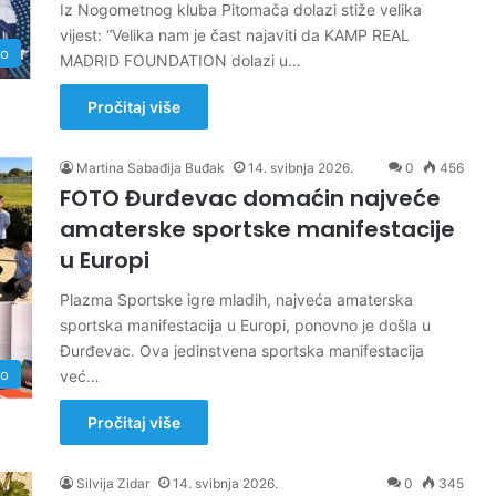
Iz Nogometnog kluba Pitomača dolazi stiže velika
vijest: “Velika nam je čast najaviti da KAMP REAL
no
MADRID FOUNDATION dolazi u…
Pročitaj više
Martina Sabađija Buđak
14. svibnja 2026.
0
456
FOTO Đurđevac domaćin najveće
amaterske sportske manifestacije
u Europi
Plazma Sportske igre mladih, najveća amaterska
sportska manifestacija u Europi, ponovno je došla u
Đurđevac. Ova jedinstvena sportska manifestacija
no
već…
Pročitaj više
Silvija Zidar
14. svibnja 2026.
0
345