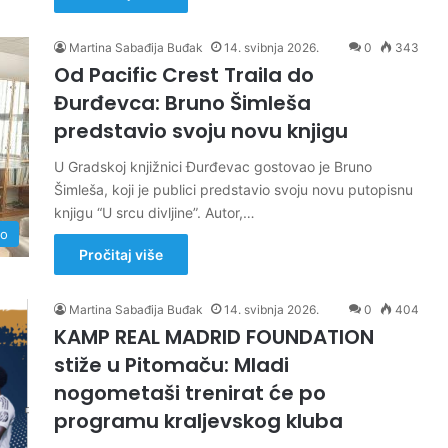
Martina Sabađija Buđak
14. svibnja 2026.
0
343
Od Pacific Crest Traila do
Đurđevca: Bruno Šimleša
predstavio svoju novu knjigu
U Gradskoj knjižnici Đurđevac gostovao je Bruno
Šimleša, koji je publici predstavio svoju novu putopisnu
knjigu “U srcu divljine”. Autor,…
no
Pročitaj više
Martina Sabađija Buđak
14. svibnja 2026.
0
404
KAMP REAL MADRID FOUNDATION
stiže u Pitomaču: Mladi
nogometaši trenirat će po
programu kraljevskog kluba