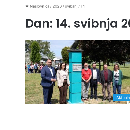
Naslovnica
/
2026
/
svibanj
/
14
Dan:
14. svibnja 2
Aktual