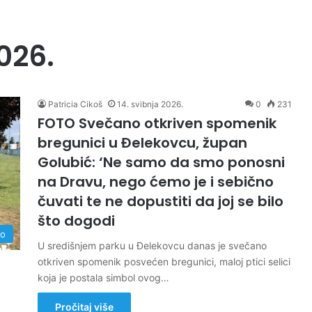
026.
Patricia Cikoš
14. svibnja 2026.
0
231
FOTO Svečano otkriven spomenik
bregunici u Đelekovcu, župan
Golubić: ‘Ne samo da smo ponosni
na Dravu, nego ćemo je i sebično
čuvati te ne dopustiti da joj se bilo
što dogodi
no
U središnjem parku u Đelekovcu danas je svečano
otkriven spomenik posvećen bregunici, maloj ptici selici
koja je postala simbol ovog…
Pročitaj više