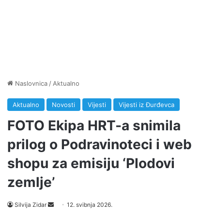
Naslovnica
/
Aktualno
Aktualno
Novosti
Vijesti
Vijesti iz Đurđevca
FOTO Ekipa HRT-a snimila
prilog o Podravinoteci i web
shopu za emisiju ‘Plodovi
zemlje’
Silvija Zidar
S
12. svibnja 2026.
e