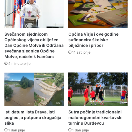
Svečanom sjednicom
Općina Virje i ove godine
Općinskog vijeća obilježen
sufinancira školske
Dan Općine Molve ili Održana
bilježnice i pribor
svečana sjednica Općine
11 sati prije
Molve, načelnik Ivančan:
4 minute prije
Isti datum, ista Drava, isti
Sutra počinje tradicionalni
pogled, a potpuno drugačija
malonogometni kvartovski
slika
turnir u Đurđevcu
1 dan prije
1 dan prije