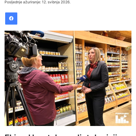
Posljednje ažuriranje: 12. svibnja 2026.
n
Facebook
d
a
n
e
m
a
i
l