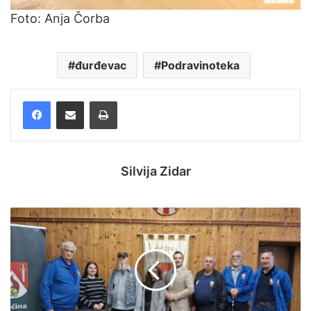
Foto: Anja Čorba
đurđevac
Podravinoteka
Facebook
Podijelite putem e-pošte
Ispis
Silvija Zidar