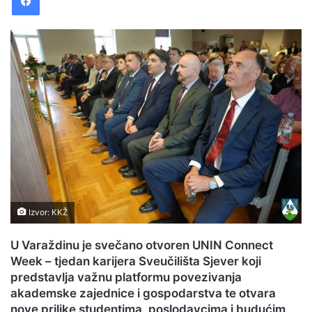
a
n
e
m
a
i
l
Izvor: KKŽ
U Varaždinu je svečano otvoren UNIN Connect
Week – tjedan karijera Sveučilišta Sjever koji
predstavlja važnu platformu povezivanja
akademske zajednice i gospodarstva te otvara
nove prilike studentima, poslodavcima i budućim