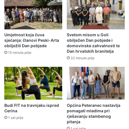
Umjetnost koja čuva
Svetom misom u Goli
sjećanja: članovi Peski-Arta
obilježen Dan pobjede i
obilježili Dan pobjede
domovinske zahvalnosti te
Dan hrvatskih branitelja
15 minuta prije
32 minute prije
Budi FIT na travnjaku ispred
Općina Peteranec nastavlja
Cerina
pomagati mladima pri
rješavanju stambenog
1 sat prije
pitanja
1 sat prije