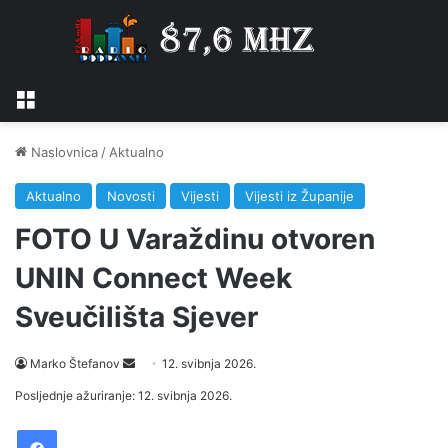
Izbornik
Naslovnica
/
Aktualno
Aktualno
Novosti
Vijesti
Vijesti iz Županije
FOTO U Varaždinu otvoren
UNIN Connect Week
Sveučilišta Sjever
Marko Štefanov
S
12. svibnja 2026.
e
Posljednje ažuriranje: 12. svibnja 2026.
n
Facebook
d