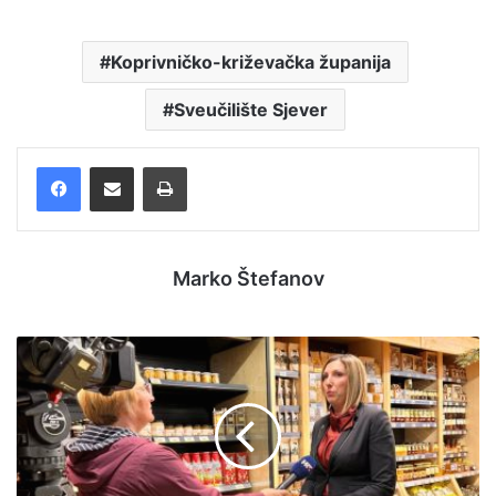
Koprivničko-križevačka županija
Sveučilište Sjever
Facebook
Podijelite putem e-pošte
Ispis
Marko Štefanov