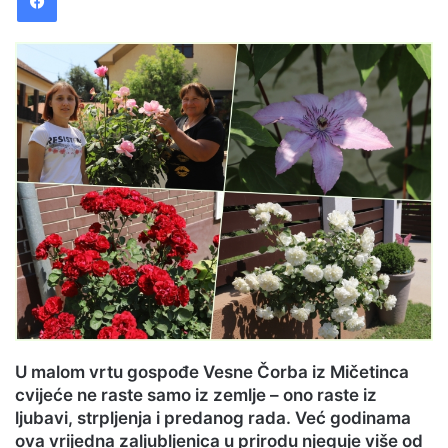
a
n
e
m
a
i
l
U malom vrtu gospođe Vesne Čorba iz Mičetinca
cvijeće ne raste samo iz zemlje – ono raste iz
ljubavi, strpljenja i predanog rada. Već godinama
ova vrijedna zaljubljenica u prirodu njeguje više od