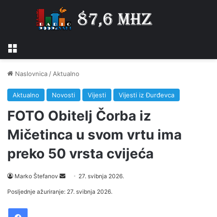
Izbornik
Naslovnica
/
Aktualno
Aktualno
Novosti
Vijesti
Vijesti iz Đurđevca
FOTO Obitelj Čorba iz
Mičetinca u svom vrtu ima
preko 50 vrsta cvijeća
Marko Štefanov
S
27. svibnja 2026.
e
Posljednje ažuriranje: 27. svibnja 2026.
n
Facebook
d