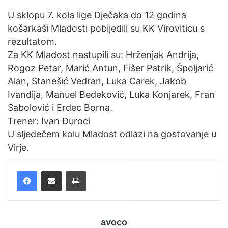
e
U sklopu 7. kola lige Dječaka do 12 godina
m
košarkaši Mladosti pobijedili su KK Viroviticu s
a
rezultatom.
i
Za KK Mladost nastupili su: Hrženjak Andrija,
l
Rogoz Petar, Marić Antun, Fišer Patrik, Špoljarić
Alan, Stanešić Vedran, Luka Carek, Jakob
Ivandija, Manuel Bedeković, Luka Konjarek, Fran
Sabolović i Erdec Borna.
Trener: Ivan Đuroci
U sljedečem kolu Mladost odlazi na gostovanje u
Virje.
Facebook
Podijelite putem e-pošte
Ispis
avoco