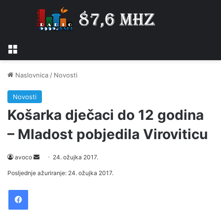
Izbornik
Naslovnica
/
Novosti
Novosti
Košarka dječaci do 12 godina
– Mladost pobjedila Viroviticu
avoco
S
24. ožujka 2017.
e
Posljednje ažuriranje: 24. ožujka 2017.
n
Facebook
d
a
n