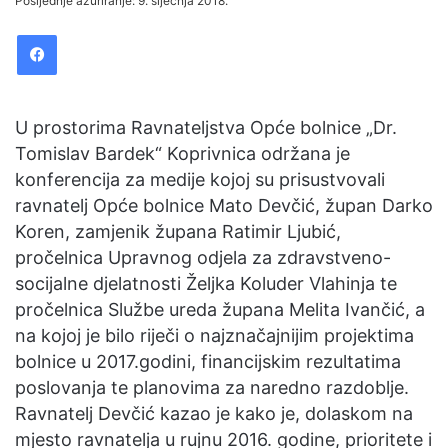
Posljednje ažuriranje: 9. siječnja 2018.
n
Facebook
d
a
n
e
U prostorima Ravnateljstva Opće bolnice „Dr.
m
Tomislav Bardek“ Koprivnica održana je
a
konferencija za medije kojoj su prisustvovali
i
ravnatelj Opće bolnice Mato Devčić, župan Darko
l
Koren, zamjenik župana Ratimir Ljubić,
pročelnica Upravnog odjela za zdravstveno-
socijalne djelatnosti Željka Koluder Vlahinja te
pročelnica Službe ureda župana Melita Ivančić, a
na kojoj je bilo riječi o najznačajnijim projektima
bolnice u 2017.godini, financijskim rezultatima
poslovanja te planovima za naredno razdoblje.
Ravnatelj Devčić kazao je kako je, dolaskom na
mjesto ravnatelja u rujnu 2016. godine, prioritete i