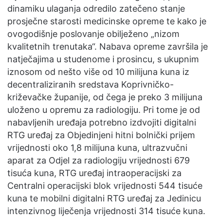
dinamiku ulaganja odredilo zatečeno stanje
prosječne starosti medicinske opreme te kako je
ovogodišnje poslovanje obilježeno „nizom
kvalitetnih trenutaka“. Nabava opreme završila je
natječajima u studenome i prosincu, s ukupnim
iznosom od nešto više od 10 milijuna kuna iz
decentraliziranih sredstava Koprivničko-
križevačke županije, od čega je preko 3 milijuna
uloženo u opremu za radiologiju. Pri tome je od
nabavljenih uređaja potrebno izdvojiti digitalni
RTG uređaj za Objedinjeni hitni bolnički prijem
vrijednosti oko 1,8 milijuna kuna, ultrazvučni
aparat za Odjel za radiologiju vrijednosti 679
tisuća kuna, RTG uređaj intraoperacijski za
Centralni operacijski blok vrijednosti 544 tisuće
kuna te mobilni digitalni RTG uređaj za Jedinicu
intenzivnog liječenja vrijednosti 314 tisuće kuna.