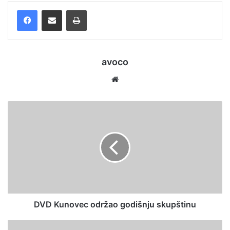
Facebook
Podijelite putem e-pošte
Ispis
avoco
We
bsi
te
DVD Kunovec održao godišnju skupštinu