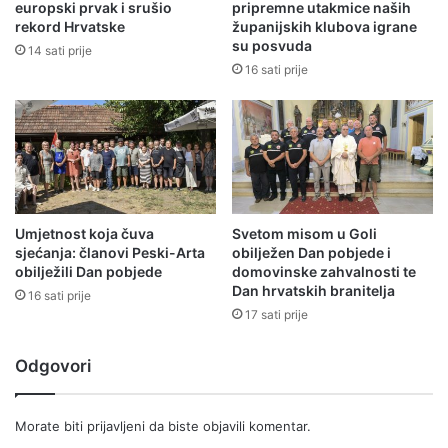
europski prvak i srušio
pripremne utakmice naših
rekord Hrvatske
županijskih klubova igrane
su posvuda
14 sati prije
16 sati prije
Umjetnost koja čuva
Svetom misom u Goli
sjećanja: članovi Peski-Arta
obilježen Dan pobjede i
obilježili Dan pobjede
domovinske zahvalnosti te
Dan hrvatskih branitelja
16 sati prije
17 sati prije
Odgovori
Morate biti
prijavljeni
da biste objavili komentar.