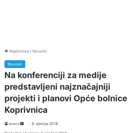
Naslovnica
/
Novosti
Novosti
Na konferenciji za medije
predstavljeni najznačajniji
projekti i planovi Opće bolnice
Koprivnica
avoco
S
9. siječnja 2018.
e