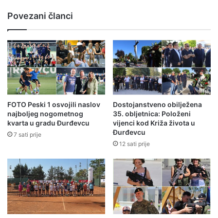
Povezani članci
FOTO Peski 1 osvojili naslov
Dostojanstveno obilježena
najboljeg nogometnog
35. obljetnica: Položeni
kvarta u gradu Đurđevcu
vijenci kod Križa života u
Đurđevcu
7 sati prije
12 sati prije