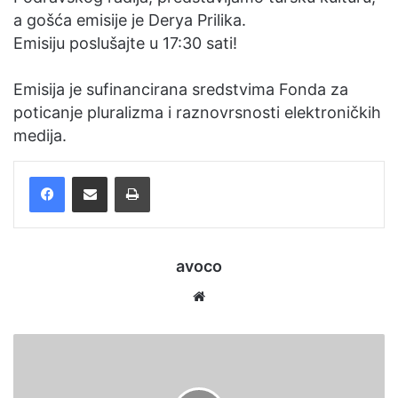
a gošća emisije je Derya Prilika.
a
Emisiju poslušajte u 17:30 sati!
i
l
Emisija je sufinancirana sredstvima Fonda za
poticanje pluralizma i raznovrsnosti elektroničkih
medija.
Facebook
Podijelite putem e-pošte
Ispis
avoco
We
bsi
te