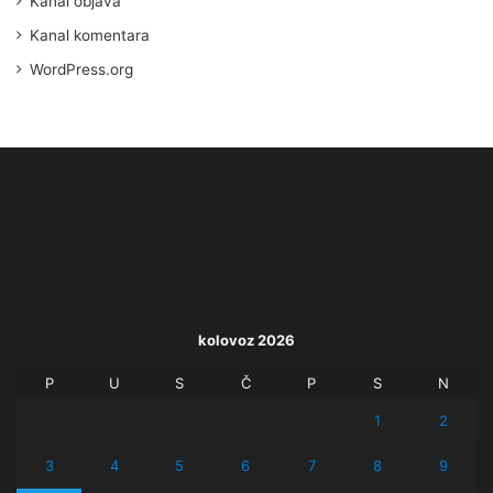
Kanal objava
Kanal komentara
WordPress.org
kolovoz 2026
P
U
S
Č
P
S
N
1
2
3
4
5
6
7
8
9