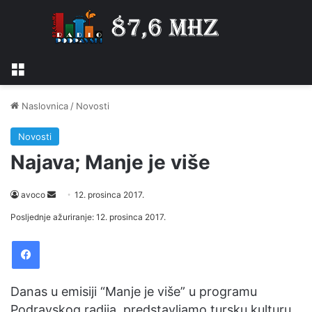
Izbornik
Naslovnica
/
Novosti
Novosti
Najava; Manje je više
avoco
S
12. prosinca 2017.
e
Posljednje ažuriranje: 12. prosinca 2017.
n
Facebook
d
a
n
Danas u emisiji “Manje je više” u programu
e
Podravskog radija, predstavljamo tursku kulturu,
m