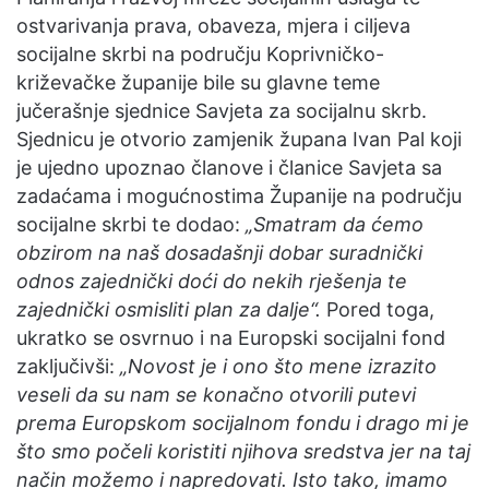
n
ostvarivanja prava, obaveza, mjera i ciljeva
e
socijalne skrbi na području Koprivničko-
m
križevačke županije bile su glavne teme
a
jučerašnje sjednice Savjeta za socijalnu skrb.
i
Sjednicu je otvorio zamjenik župana Ivan Pal koji
l
je ujedno upoznao članove i članice Savjeta sa
zadaćama i mogućnostima Županije na području
socijalne skrbi te dodao:
„Smatram da ćemo
obzirom na naš dosadašnji dobar suradnički
odnos zajednički doći do nekih rješenja te
zajednički osmisliti plan za dalje“.
Pored toga,
ukratko se osvrnuo i na Europski socijalni fond
zaključivši:
„Novost je i ono što mene izrazito
veseli da su nam se konačno otvorili putevi
prema Europskom socijalnom fondu i drago mi je
što smo počeli koristiti njihova sredstva jer na taj
način možemo i napredovati. Isto tako, imamo