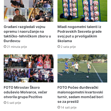
Građani razgledali vojnu
Mladi nogometni talenti iz
opremu i naoružanje na
Podravskih Sesveta grade
taktičko-tehničkom zboru u
svoj put u prvoligaškim
Đurđevcu
školama
21 minuta prije
2 sata prije
FOTO Miroslav Škoro
FOTO Počeo đurđevački
oduševio Molvarce, večer
malonogometni kvartovski
otvorila grupa Pozitivo
turnir, sedam momčad bori
se za prestiž
5 sati prije
14 sati prije