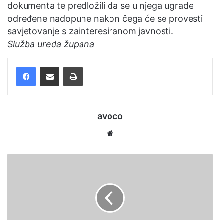
dokumenta te predložili da se u njega ugrade
određene nadopune nakon čega će se provesti
savjetovanje s zainteresiranom javnosti.
Služba ureda župana
Facebook
Podijelite putem e-pošte
Ispis
avoco
We
bsi
te