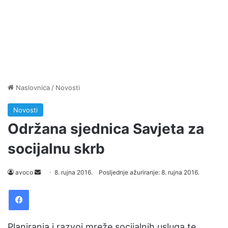
Naslovnica
/
Novosti
Novosti
Održana sjednica Savjeta za
socijalnu skrb
avoco
S
8. rujna 2016.
Posljednje ažuriranje: 8. rujna 2016.
e
Facebook
n
d
a
Planiranja i razvoj mreže socijalnih usluga te