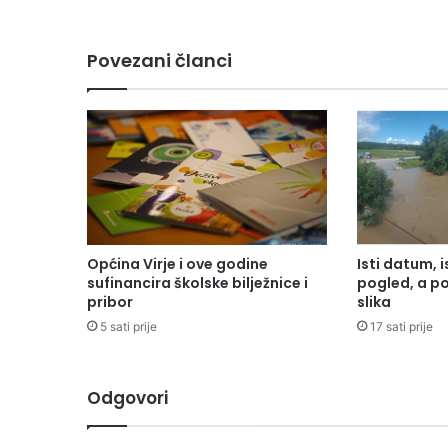
Povezani članci
Općina Virje i ove godine
Isti datum, i
sufinancira školske bilježnice i
pogled, a p
pribor
slika
5 sati prije
17 sati prije
Odgovori