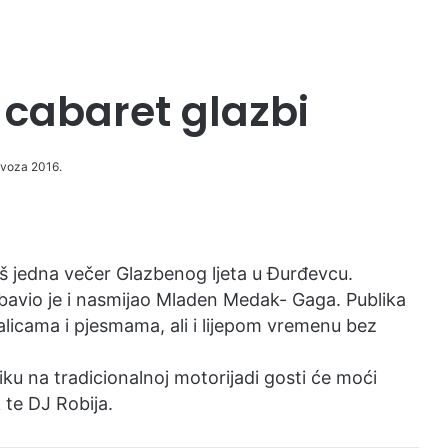
 cabaret glazbi
lovoza 2016.
oš jedna večer Glazbenog ljeta u Đurđevcu.
abavio je i nasmijao Mladen Medak- Gaga. Publika
alicama i pjesmama, ali i lijepom vremenu bez
ku na tradicionalnoj motorijadi gosti će moći
 te DJ Robija.