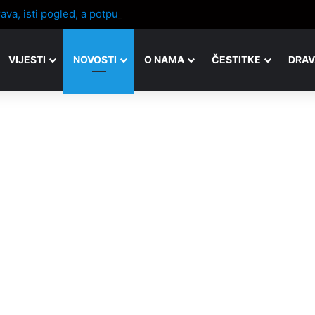
rava, isti pogled, a potpuno drugačija slika
VIJESTI
NOVOSTI
O NAMA
ČESTITKE
DRAV