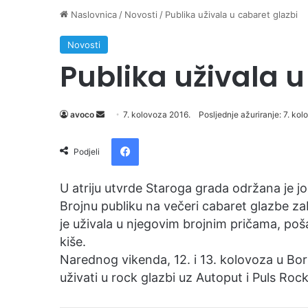
Naslovnica
/
Novosti
/
Publika uživala u cabaret glazbi
Novosti
Publika uživala u
avoco
S
7. kolovoza 2016.
Posljednje ažuriranje: 7. ko
e
Facebook
n
Podjeli
d
a
U atriju utvrde Staroga grada održana je j
n
Brojnu publiku na večeri cabaret glazbe z
e
je uživala u njegovim brojnim pričama, poš
m
kiše.
a
Narednog vikenda, 12. i 13. kolovoza u Bori
i
uživati u rock glazbi uz Autoput i Puls Rock
l