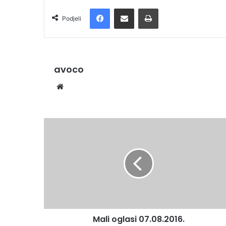
Facebook
Podijelite putem e-pošte
Ispis
Podjeli
avoco
We
bsi
te
Mali oglasi 07.08.2016.