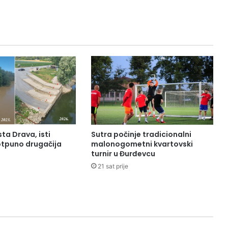
sta Drava, isti
Sutra počinje tradicionalni
otpuno drugačija
malonogometni kvartovski
turnir u Đurđevcu
21 sat prije