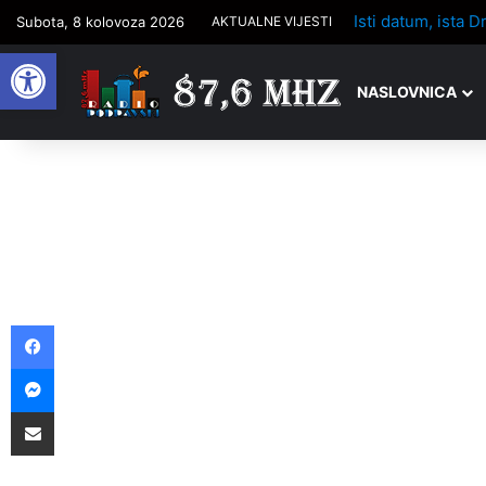
Isti datum, ista D
Subota, 8 kolovoza 2026
AKTUALNE VIJESTI
Open toolbar
NASLOVNICA
Facebook
Messenger
Podijelite putem e-pošte