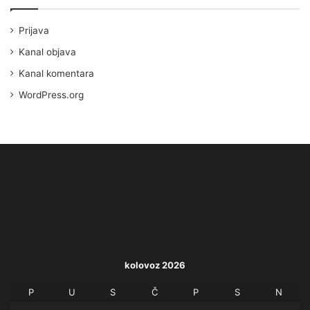
Prijava
Kanal objava
Kanal komentara
WordPress.org
kolovoz 2026
P
U
S
Č
P
S
N