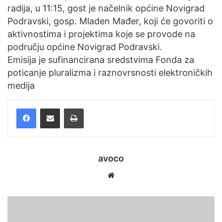
radija, u 11:15, gost je načelnik općine Novigrad
m
Podravski, gosp. Mladen Mađer, koji će govoriti o
a
aktivnostima i projektima koje se provode na
i
području općine Novigrad Podravski.
l
Emisija je sufinancirana sredstvima Fonda za
poticanje pluralizma i raznovrsnosti elektroničkih
medija
Facebook
Podijelite putem e-pošte
Ispis
avoco
We
bsi
te