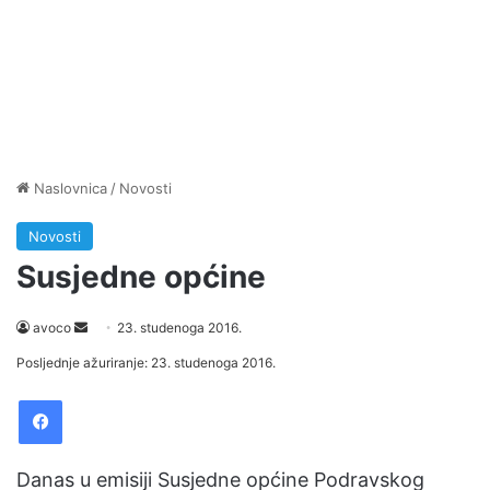
Naslovnica
/
Novosti
Novosti
Susjedne općine
avoco
S
23. studenoga 2016.
e
Posljednje ažuriranje: 23. studenoga 2016.
n
Facebook
d
a
n
Danas u emisiji Susjedne općine Podravskog
e