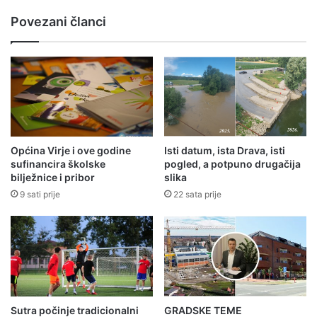
Povezani članci
Općina Virje i ove godine
Isti datum, ista Drava, isti
sufinancira školske
pogled, a potpuno drugačija
bilježnice i pribor
slika
9 sati prije
22 sata prije
Sutra počinje tradicionalni
GRADSKE TEME