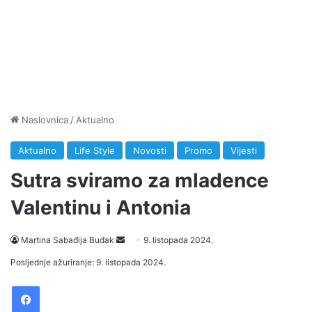
Naslovnica
/
Aktualno
Aktualno
Life Style
Novosti
Promo
Vijesti
Sutra sviramo za mladence
Valentinu i Antonia
Martina Sabađija Buđak
S
9. listopada 2024.
e
Posljednje ažuriranje: 9. listopada 2024.
n
Facebook
d
a