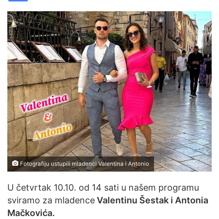
n
e
m
a
i
l
Fotografiju ustupili mladenci Valentina i Antonio
U četvrtak 10.10. od 14 sati u našem programu
sviramo za mladence
Valentinu Šestak i Antonia
Mačkovića.