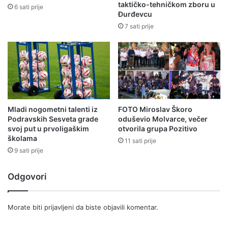
taktičko-tehničkom zboru u
6 sati prije
Đurđevcu
7 sati prije
Mladi nogometni talenti iz
FOTO Miroslav Škoro
Podravskih Sesveta grade
oduševio Molvarce, večer
svoj put u prvoligaškim
otvorila grupa Pozitivo
školama
11 sati prije
9 sati prije
Odgovori
Morate biti
prijavljeni
da biste objavili komentar.