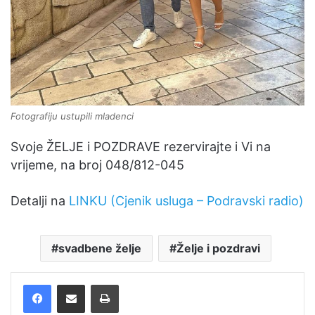
Fotografiju ustupili mladenci
Svoje ŽELJE i POZDRAVE rezervirajte i Vi na
vrijeme, na broj 048/812-045
Detalji na
LINKU (Cjenik usluga – Podravski radio)
svadbene želje
Želje i pozdravi
Facebook
Podijelite putem e-pošte
Ispis