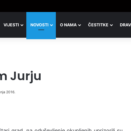
c nastavlja pomagati mladima pri rješavanju stambenog pitanja
VIJESTI
NOVOSTI
O NAMA
ČESTITKE
DRAV
m Jurju
vnja 2016.
ari grad, na oduševljenje okupljenih uprizorili su