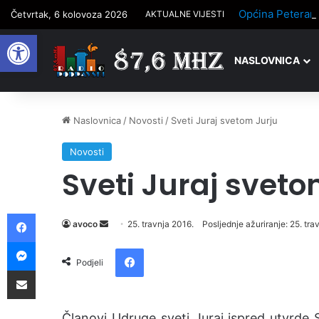
Općina Peterane
Četvrtak, 6 kolovoza 2026
AKTUALNE VIJESTI
Open toolbar
NASLOVNICA
Naslovnica
/
Novosti
/
Sveti Juraj svetom Jurju
Novosti
Sveti Juraj sveto
Facebook
avoco
S
25. travnja 2016.
Posljednje ažuriranje: 25. tra
e
Messenger
Facebook
n
Podjeli
Podijelite putem e-pošte
d
a
n
Članovi Udruge sveti Juraj ispred utvrde St