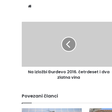
We
bsi
te
Na izložbi Đurđevo 2016. četrdeset i dva
zlatna vina
Povezani članci