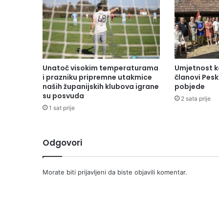
Unatoč visokim temperaturama
Umjetnost k
i prazniku pripremne utakmice
članovi Peski
naših županijskih klubova igrane
pobjede
su posvuda
2 sata prije
1 sat prije
Odgovori
Morate biti
prijavljeni
da biste objavili komentar.