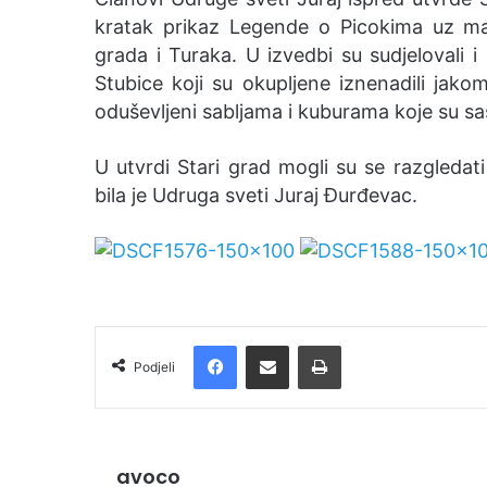
e
kratak prikaz Legende o Picokima uz m
m
grada i Turaka. U izvedbi su sudjelovali 
a
Stubice koji su okupljene iznenadili jako
i
oduševljeni sabljama i kuburama koje su sa
l
U utvrdi Stari grad mogli su se razgledati
bila je Udruga sveti Juraj Đurđevac.
Facebook
Podijelite putem e-pošte
Ispis
Podjeli
avoco