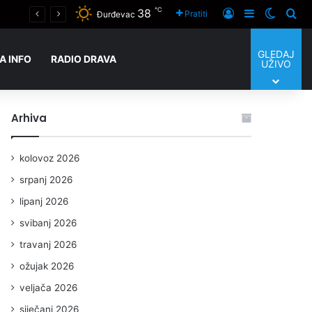
℃
38
Prijaviti se
Sidebar
Switch
Tra
Pratiti
Đurđevac
GLEDAJ
A INFO
RADIO DRAVA
UŽIVO
Arhiva
kolovoz 2026
srpanj 2026
lipanj 2026
svibanj 2026
travanj 2026
ožujak 2026
veljača 2026
siječanj 2026