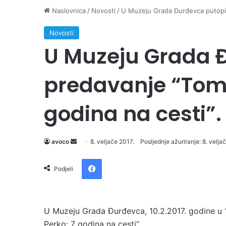
Naslovnica
/
Novosti
/
U Muzeju Grada Đurđevca putopis
Novosti
U Muzeju Grada 
predavanje “Tomi
godina na cesti”.
avoco
S
8. veljače 2017.
Posljednje ažuriranje: 8. velja
e
Facebook
n
Podjeli
d
a
n
U Muzeju Grada Đurđevca, 10.2.2017. godine u 1
e
Perko: 7 godina na cesti”.