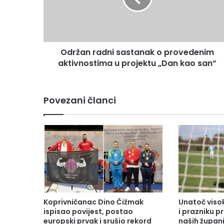
Održan radni sastanak o provedenim
aktivnostima u projektu „Dan kao san“
Povezani članci
Koprivničanac Dino Čižmak
Unatoč vis
ispisao povijest, postao
i prazniku 
europski prvak i srušio rekord
naših župani