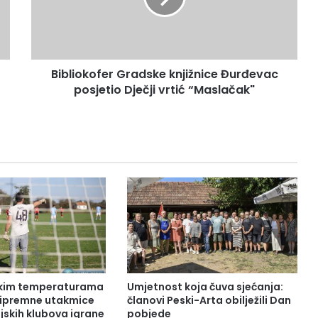
Bibliokofer Gradske knjižnice Đurđevac
posjetio Dječji vrtić “Maslačak"
okim temperaturama
Umjetnost koja čuva sjećanja:
pripremne utakmice
članovi Peski-Arta obilježili Dan
jskih klubova igrane
pobjede