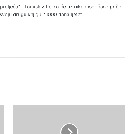
roljeća” , Tomislav Perko će uz nikad ispričane priče
svoju drugu knjigu: “1000 dana ljeta”.