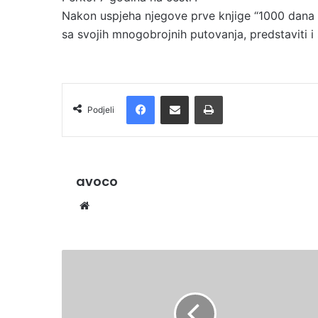
m
Nakon uspjeha njegove prve knjige “1000 dana p
a
sa svojih mnogobrojnih putovanja, predstaviti i 
i
l
Facebook
Podijelite putem e-pošte
Ispis
Podjeli
avoco
We
bsi
te