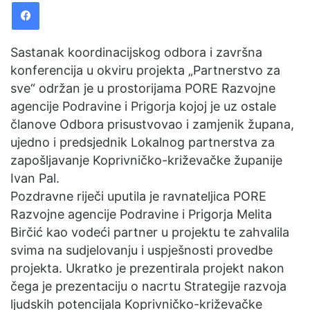
Facebook
n
d
a
Sastanak koordinacijskog odbora i završna
n
konferencija u okviru projekta „Partnerstvo za
e
sve“ održan je u prostorijama PORE Razvojne
m
agencije Podravine i Prigorja kojoj je uz ostale
a
članove Odbora prisustvovao i zamjenik župana,
i
ujedno i predsjednik Lokalnog partnerstva za
l
zapošljavanje Koprivničko-križevačke županije
Ivan Pal.
Pozdravne riječi uputila je ravnateljica PORE
Razvojne agencije Podravine i Prigorja Melita
Birčić kao vodeći partner u projektu te zahvalila
svima na sudjelovanju i uspješnosti provedbe
projekta. Ukratko je prezentirala projekt nakon
čega je prezentaciju o nacrtu Strategije razvoja
ljudskih potencijala Koprivničko-križevačke