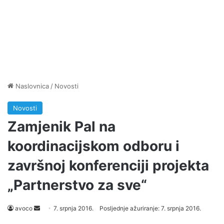
Naslovnica
/
Novosti
Novosti
Zamjenik Pal na
koordinacijskom odboru i
završnoj konferenciji projekta
„Partnerstvo za sve“
avoco
S
7. srpnja 2016.
Posljednje ažuriranje: 7. srpnja 2016.
e