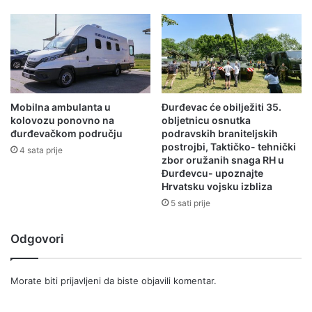
Mobilna ambulanta u
Đurđevac će obilježiti 35.
kolovozu ponovno na
obljetnicu osnutka
đurđevačkom području
podravskih braniteljskih
postrojbi, Taktičko- tehnički
4 sata prije
zbor oružanih snaga RH u
Đurđevcu- upoznajte
Hrvatsku vojsku izbliza
5 sati prije
Odgovori
Morate biti
prijavljeni
da biste objavili komentar.