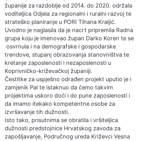
županije za razdoblje od 2014. do 2020. održala
voditeljica Odjela za regionalni i ruralni razvoj te
strateško planiranje u PORI Tihana Kraljić.
Uvodno je naglasila da je nacrt pripremila Radna
grupa koju je imenovao župan Darko Koren te se
osvrnula i na demografske i gospodarske
trendove, stupanj obrazovanja stanovništva te
kretanje zaposlenosti i nezaposlenosti u
Koprivničko-križevačkoj županiji.
Čestitke za uspješno odrađen projekt uputio je i
zamjenik Pal te istaknuo da ćemo takvim
projektima uskoro doći i do pune zaposlenosti i
da imamo itekako kompetentne osobe za
izvršavanje tih dužnosti.
Isto tako, prisutnima se obratila i vršiteljica
dužnosti predstojnice Hrvatskog zavoda za
zapošljavanje, Područnog ureda Križevci Vesna