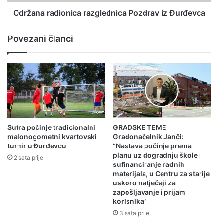
Održana radionica razglednica Pozdrav iz Đurđevca
Povezani članci
Sutra počinje tradicionalni
GRADSKE TEME
malonogometni kvartovski
Gradonačelnik Janči:
turnir u Đurđevcu
“Nastava počinje prema
planu uz dogradnju škole i
2 sata prije
sufinanciranje radnih
materijala, u Centru za starije
uskoro natječaji za
zapošljavanje i prijam
korisnika”
3 sata prije