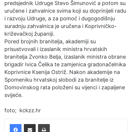
predsjednik Udruge Stevo Šimunović a potom su
uručene i zahvalnice svima koji su doprinijeli radu
i razvoju Udruge, a za pomoć i dugogodišnju
suradnju zahvalnica je uručena i Koprivničko-
križevačkoj županiji.
Pored brojnih branitelja, akademiji su
prisustvovali i izaslanik ministra hrvatskih
branitelja Zvonko Belja, izaslanik ministra obrane
brigadir Ivica Čelika te zamjenica gradonačelnika
Koprivnice Ksenija Ostriž. Nakon akademije na
Spomeniku hrvatskoj slobodi za branitelje iz
Domovinskog rata položeni su vijenci i zapaljene
svijeće.
foto; kckzz.hr
Facebook
Podijelite putem e-pošte
Ispis