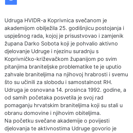
a
n
e
Udruga HVIDR-a Koprivnica svečanom je
m
akademijom obilježila 25. godišnjicu postojanja i
a
uspješnog rada, kojoj je prisustvovao i zamjenik
i
župana Darko Sobota koji je pohvalio aktivno
l
djelovanje Udruge i njezinu suradnju s
Koprivničko-križevačkom županijom po svim
pitanjima braniteljske problematike te je uputio
zahvale braniteljima na njihovoj hrabrosti i svemu
što su učinili za slobodu i samostalnost RH.
Udruga je osnovana 14. prosinca 1992. godine, a
od samih početaka posvetila je svoj rad
pomaganju hrvatskim braniteljima koji su stali u
obranu domovine i njihovim obiteljima.
Na početku svečane akademije o povijesti
djelovanja te aktivnostima Udruge govorio je