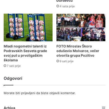
Đurđevcu
4 sata prije
Mladi nogometni talenti iz
FOTO Miroslav Škoro
Podravskih Sesveta grade
oduševio Molvarce, večer
svoj put u prvoligaškim
otvorila grupa Pozitivo
školama
9 sati prije
7 sati prije
Odgovori
Morate biti
prijavljeni
da biste objavili komentar.
Arhiva