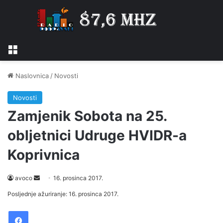
Izbornik
Naslovnica
/
Novosti
Novosti
Zamjenik Sobota na 25.
obljetnici Udruge HVIDR-a
Koprivnica
avoco
S
16. prosinca 2017.
e
Posljednje ažuriranje: 16. prosinca 2017.
n
Facebook
d